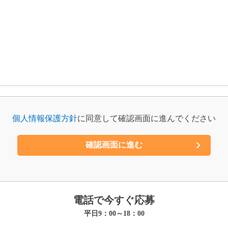
個人情報保護方針
に同意して確認画面に進んでください
電話で今すぐ応募
平日9：00～18：00