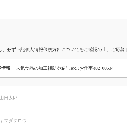
し、必ず下記個人情報保護方針についてをご確認の上、ご応募
事情報
人気食品の加工補助や箱詰めのお仕事/i02_00534