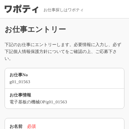
お仕事探しはワポティ
お仕事エントリー
下記のお仕事にエントリーします。必要情報に入力し、必ず
下記個人情報保護方針についてをご確認の上、ご応募下さ
い。
お仕事No
g01_01563
お仕事情報
電子基板の機械OP/g01_01563
お名前
必須