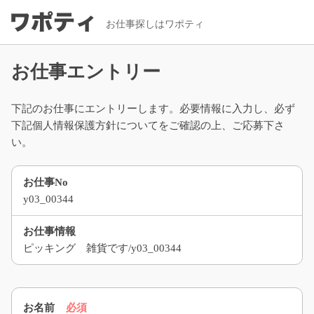
お仕事探しはワポティ
お仕事エントリー
下記のお仕事にエントリーします。必要情報に入力し、必ず
下記個人情報保護方針についてをご確認の上、ご応募下さ
い。
お仕事No
y03_00344
お仕事情報
ピッキング 雑貨です/y03_00344
お名前
必須