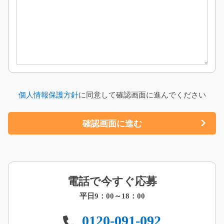
個人情報保護方針
に同意して確認画面に進んでください
電話で今すぐ応募
平日9：00～18：00
0120-091-092