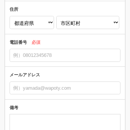
住所
電話番号
必須
メールアドレス
備考