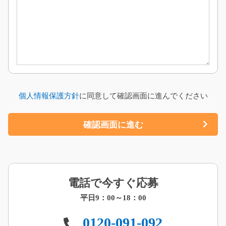
個人情報保護方針
に同意して確認画面に進んでください
電話で今すぐ応募
平日9：00～18：00
0120-091-092