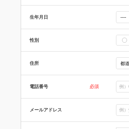
生年月日
性別
住所
電話番号
必須
メールアドレス