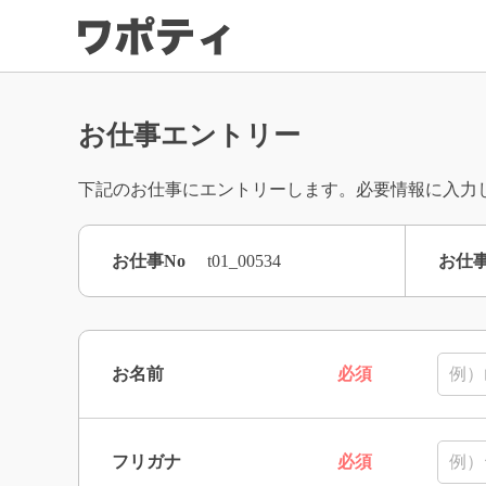
お仕事エントリー
下記のお仕事にエントリーします。必要情報に入力
お仕事No
t01_00534
お仕
お名前
必須
フリガナ
必須