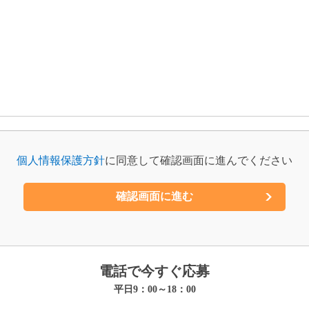
個人情報保護方針
に同意して確認画面に進んでください
電話で今すぐ応募
平日9：00～18：00