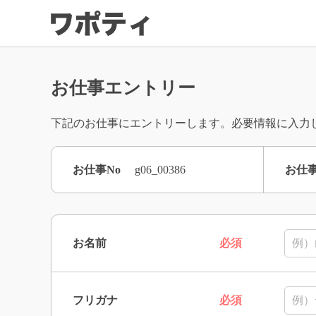
お仕事エントリー
下記のお仕事にエントリーします。必要情報に入力
お仕事No
g06_00386
お仕
お名前
必須
フリガナ
必須