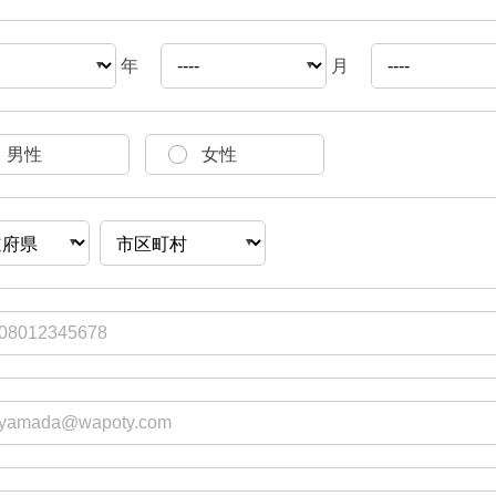
年
月
男性
女性