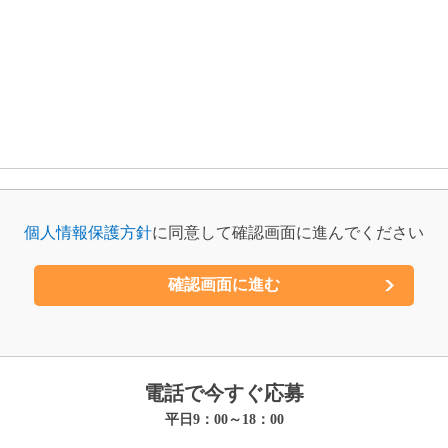
個人情報保護方針
に同意して確認画面に進んでください
電話で今すぐ応募
平日9：00～18：00