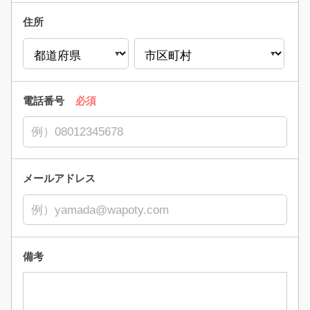
住所
電話番号
必須
メールアドレス
備考