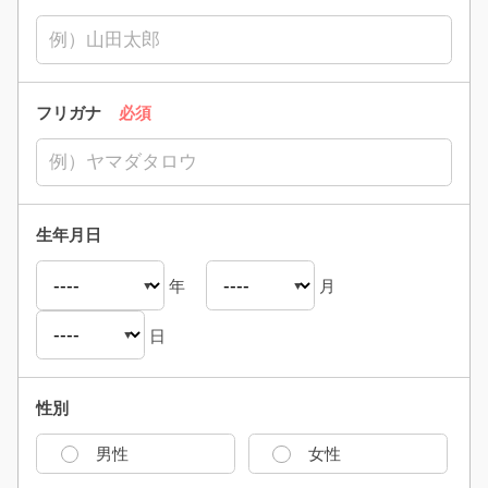
フリガナ
必須
生年月日
年
月
日
性別
男性
女性