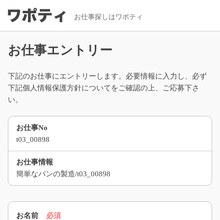
お仕事探しはワポティ
お仕事エントリー
下記のお仕事にエントリーします。必要情報に入力し、必ず
下記個人情報保護方針についてをご確認の上、ご応募下さ
い。
お仕事No
t03_00898
お仕事情報
簡単なパンの製造/t03_00898
お名前
必須