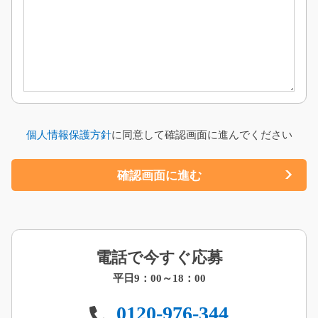
個人情報保護方針
に同意して確認画面に進んでください
電話で今すぐ応募
平日9：00～18：00
0120-976-344