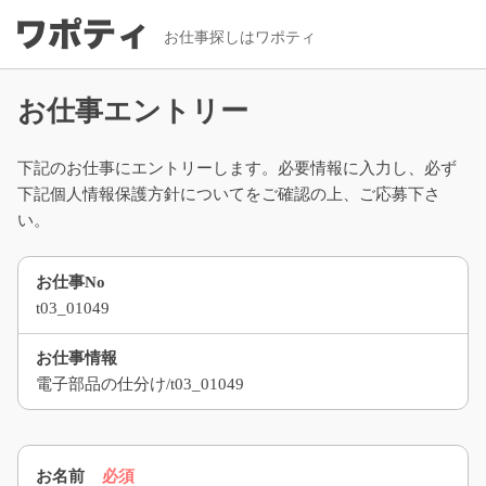
お仕事探しはワポティ
お仕事エントリー
下記のお仕事にエントリーします。必要情報に入力し、必ず
下記個人情報保護方針についてをご確認の上、ご応募下さ
い。
お仕事No
t03_01049
お仕事情報
電子部品の仕分け/t03_01049
お名前
必須