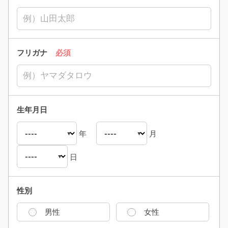
フリガナ
必須
生年月日
年
月
日
性別
男性
女性