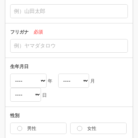
フリガナ
必須
生年月日
年
月
日
性別
男性
女性