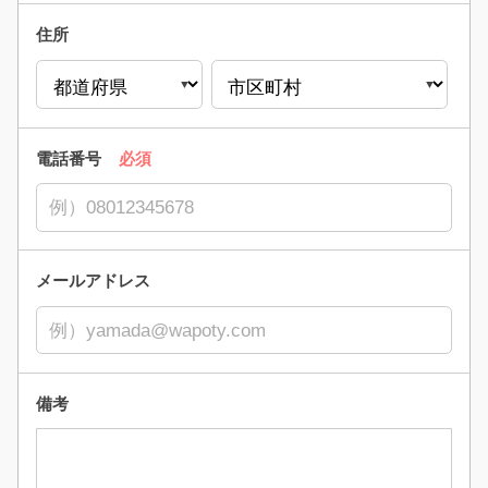
住所
電話番号
必須
メールアドレス
備考