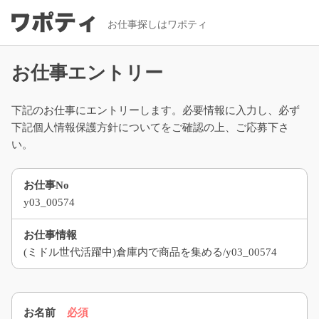
お仕事探しはワポティ
お仕事エントリー
下記のお仕事にエントリーします。必要情報に入力し、必ず
下記個人情報保護方針についてをご確認の上、ご応募下さ
い。
お仕事No
y03_00574
お仕事情報
(ミドル世代活躍中)倉庫内で商品を集める/y03_00574
お名前
必須