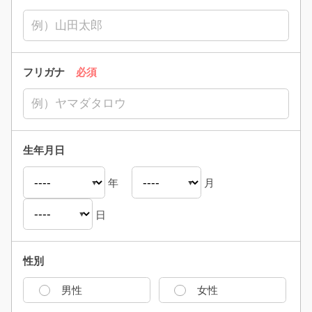
フリガナ
必須
生年月日
年
月
日
性別
男性
女性