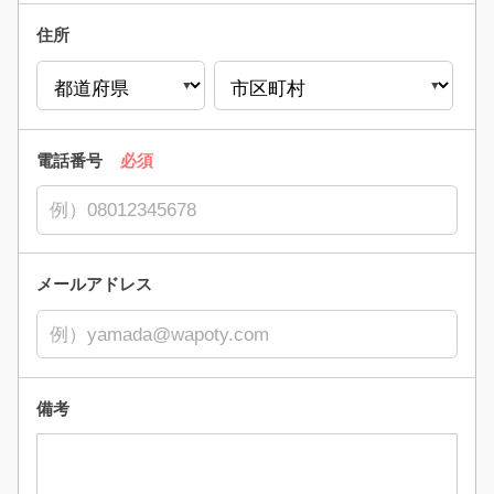
住所
電話番号
必須
メールアドレス
備考