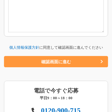
個人情報保護方針
に同意して確認画面に進んでください
電話で今すぐ応募
平日9：00～18：00
0120-900-715