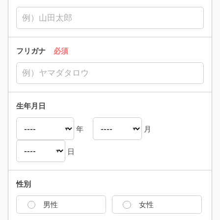
フリガナ
必須
生年月日
年
月
日
性別
男性
女性