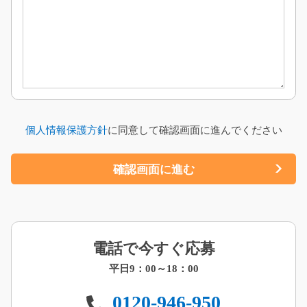
個人情報保護方針
に同意して確認画面に進んでください
電話で今すぐ応募
平日9：00～18：00
0120-946-950