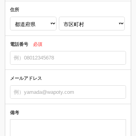
住所
電話番号
必須
メールアドレス
備考