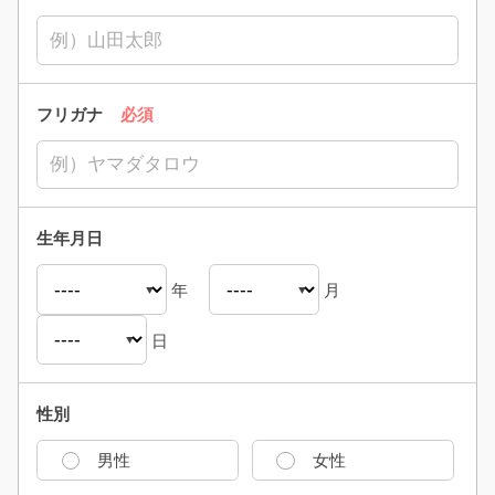
フリガナ
必須
生年月日
年
月
日
性別
男性
女性