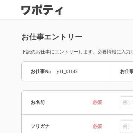
お仕事エントリー
下記のお仕事にエントリーします。必要情報に入力
お仕事No
y11_01143
お仕
お名前
必須
フリガナ
必須