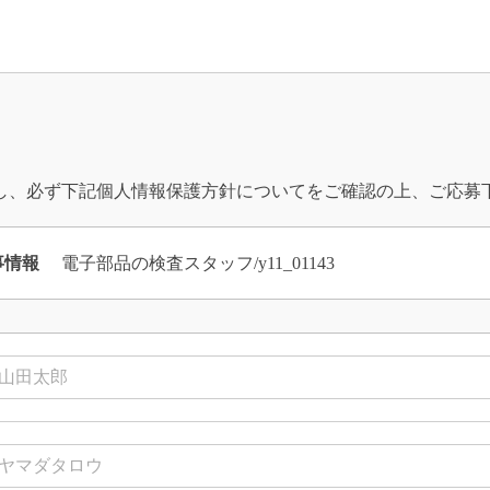
し、必ず下記個人情報保護方針についてをご確認の上、ご応募
事情報
電子部品の検査スタッフ/y11_01143