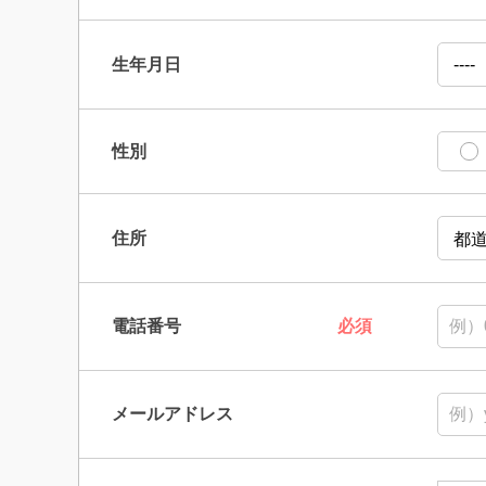
生年月日
性別
住所
電話番号
必須
メールアドレス