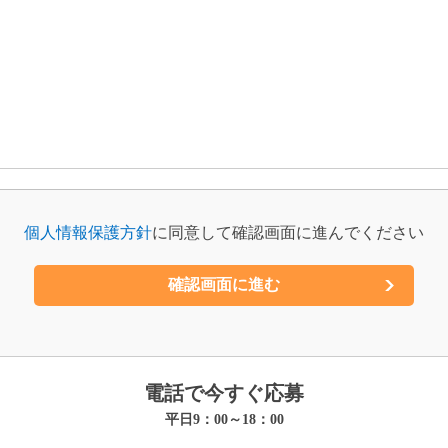
個人情報保護方針
に同意して確認画面に進んでください
電話で今すぐ応募
平日9：00～18：00