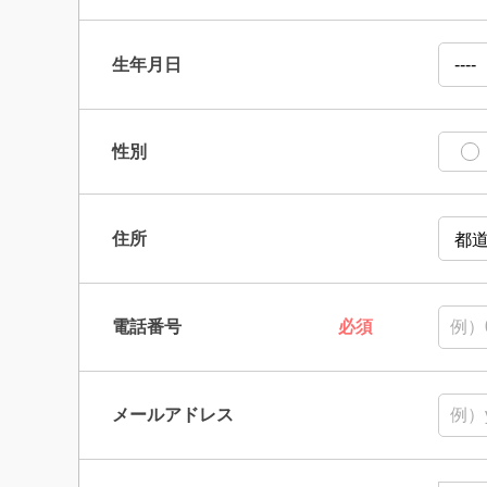
生年月日
性別
住所
電話番号
必須
メールアドレス