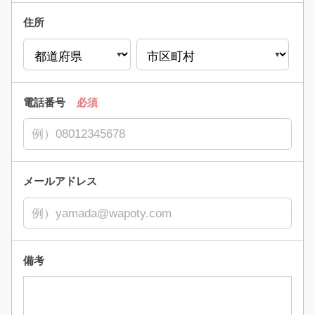
住所
電話番号
必須
メールアドレス
備考