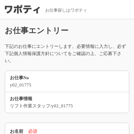
お仕事探しはワポティ
お仕事エントリー
下記のお仕事にエントリーします。必要情報に入力し、必ず
下記個人情報保護方針についてをご確認の上、ご応募下さ
い。
お仕事No
y02_01775
お仕事情報
リフト作業スタッフ/y02_01775
お名前
必須