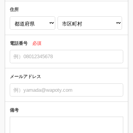
住所
電話番号
必須
メールアドレス
備考