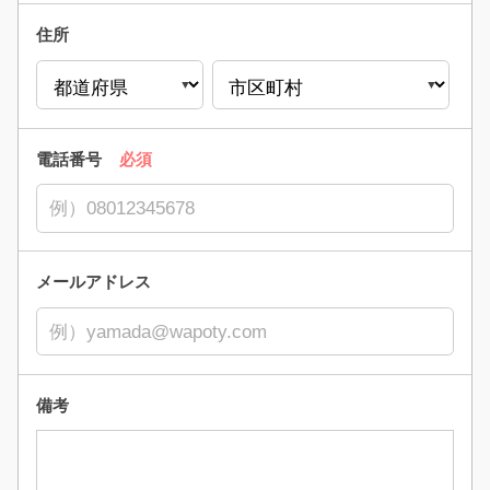
住所
電話番号
必須
メールアドレス
備考