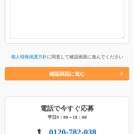
個人情報保護方針
に同意して確認画面に進んでください
電話で今すぐ応募
平日9：00～18：00
0120-782-038