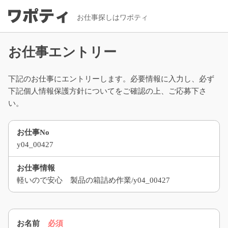
お仕事探しはワポティ
お仕事エントリー
下記のお仕事にエントリーします。必要情報に入力し、必ず
下記個人情報保護方針についてをご確認の上、ご応募下さ
い。
お仕事No
y04_00427
お仕事情報
軽いので安心 製品の箱詰め作業/y04_00427
お名前
必須