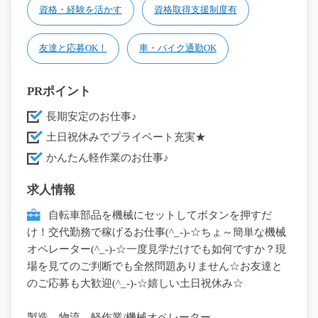
資格・経験を活かす
資格取得支援制度有
友達と応募OK！
車・バイク通勤OK
PRポイント
長期安定のお仕事♪
土日祝休みでプライベート充実★
かんたん軽作業のお仕事♪
求人情報
自転車部品を機械にセットしてボタンを押すだ
け！交代勤務で稼げるお仕事(^_-)-☆ちょ～簡単な機械
オペレーター(^_-)-☆一度見学だけでも如何ですか？現
場を見てのご判断でも全然問題ありません☆お友達と
のご応募も大歓迎(^_-)-☆嬉しい土日祝休み☆
製造、物流、軽作業/機械オペレーター