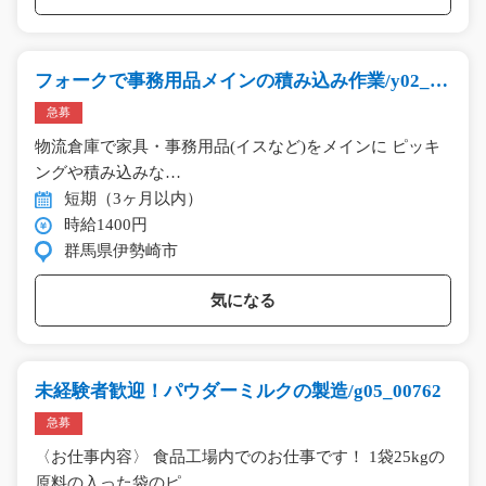
フォークで事務用品メインの積み込み作業/y02_01
452
急募
物流倉庫で家具・事務用品(イスなど)をメインに ピッキ
ングや積み込みな…
短期（3ヶ月以内）
時給1400円
群馬県伊勢崎市
気になる
未経験者歓迎！パウダーミルクの製造/g05_00762
急募
〈お仕事内容〉 食品工場内でのお仕事です！ 1袋25kgの
原料の入った袋のピ…