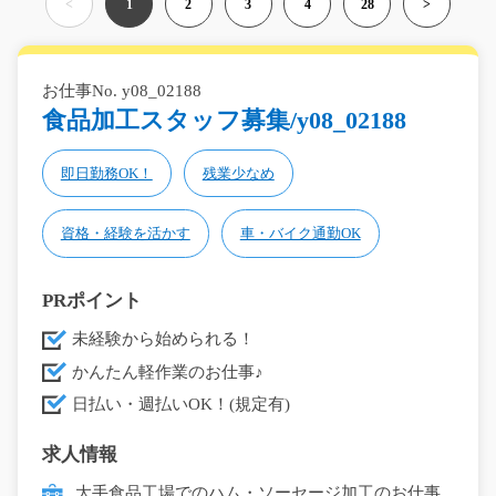
<
1
2
3
4
28
>
お仕事No. y08_02188
食品加工スタッフ募集/y08_02188
即日勤務OK！
残業少なめ
資格・経験を活かす
車・バイク通勤OK
PRポイント
未経験から始められる！
かんたん軽作業のお仕事♪
日払い・週払いOK！(規定有)
求人情報
大手食品工場でのハム・ソーセージ加工のお仕事