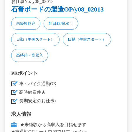
お仕事No. y08_02013
石膏ボードの製造OP/y08_02013
未経験歓迎
即日勤務OK！
日勤（午後スタート）
日勤（午前スタート）
高時給・高収入
PRポイント
車・バイク通勤OK
高時給案件★
長期安定のお仕事♪
求人情報
★未経験から高収入を目指せます
★車通勤OK！一人空間でリフレッシュ