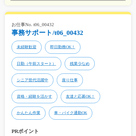
お仕事No. t06_00432
事務サポート/t06_00432
未経験歓迎
即日勤務OK！
日勤（午前スタート）
残業少なめ
シニア世代活躍中
座り仕事
資格・経験を活かす
友達と応募OK！
かんたん作業
車・バイク通勤OK
PRポイント