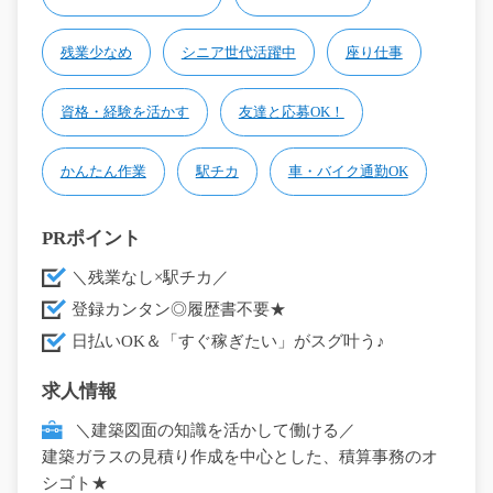
残業少なめ
シニア世代活躍中
座り仕事
資格・経験を活かす
友達と応募OK！
かんたん作業
駅チカ
車・バイク通勤OK
PRポイント
＼残業なし×駅チカ／
登録カンタン◎履歴書不要★
日払いOK＆「すぐ稼ぎたい」がスグ叶う♪
求人情報
＼建築図面の知識を活かして働ける／
建築ガラスの見積り作成を中心とした、積算事務のオ
シゴト★