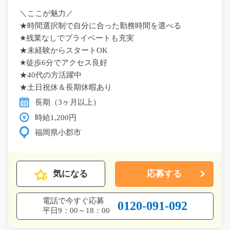
＼ここが魅力／
★時間選択制で自分に合った勤務時間を選べる
★残業なしでプライベートも充実
★未経験からスタートOK
★徒歩6分でアクセス良好
★40代の方活躍中
★土日祝休＆長期休暇あり
長期（3ヶ月以上）
時給1,200円
福岡県小郡市
気になる
応募する
電話で今すぐ応募
0120-091-092
平日9：00～18：00