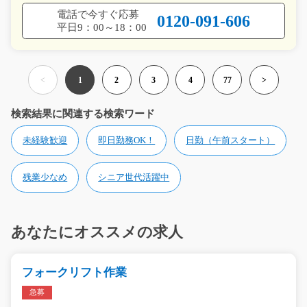
電話で今すぐ応募
0120-091-606
平日9：00～18：00
<
1
2
3
4
77
>
検索結果に関連する検索ワード
未経験歓迎
即日勤務OK！
日勤（午前スタート）
残業少なめ
シニア世代活躍中
あなたにオススメの求人
フォークリフト作業
急募