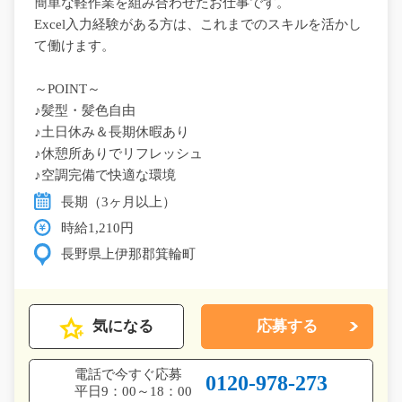
簡単な軽作業を組み合わせたお仕事です。
Excel入力経験がある方は、これまでのスキルを活かし
て働けます。
～POINT～
♪髪型・髪色自由
♪土日休み＆長期休暇あり
♪休憩所ありでリフレッシュ
♪空調完備で快適な環境
長期（3ヶ月以上）
時給1,210円
長野県上伊那郡箕輪町
気になる
応募する
電話で今すぐ応募
0120-978-273
平日9：00～18：00