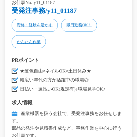
お仕事No. y11_01187
受発注事務/y11_01187
資格・経験を活かす
即日勤務OK！
かんたん作業
PRポイント
★髪色自由×ネイルOK×土日休み★
幅広い年代の方が活躍中の職場◎
日払い・週払いOK(規定有)♪職場見学OK♪
求人情報
産業機器を扱う会社で、受発注事務をお任せしま
す。
部品の発注や見積書作成など、事務作業を中心に行う
お仕事です。