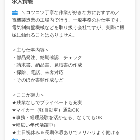
求人情報
＼コツコツ丁寧な作業が好きな方におすすめ／
電機製造業の工場内で行う、一般事務のお仕事です。
電気制御盤機械などを取り扱う会社ですが、実際に機
械に触れることはありません。
＜主な仕事内容＞
・部品発注、納期確認、チェック
・請求書、納品書、見積書の作成
・掃除、電話、来客対応
・そのほか書類作成など
＜ここが魅力＞
★残業なしでプライベートも充実
★マイカー（軽自動車）通勤OK
★事務・経理経験を活かせる、なくてもOK
★幅広い年代活躍中♪
★土日祝休み＆長期休暇ありでメリハリよく働ける