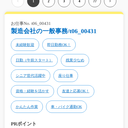
<
1
2
3
4
77
>
お仕事No. t06_00431
製造会社の一般事務/t06_00431
未経験歓迎
即日勤務OK！
日勤（午前スタート）
残業少なめ
シニア世代活躍中
座り仕事
資格・経験を活かす
友達と応募OK！
かんたん作業
車・バイク通勤OK
PRポイント