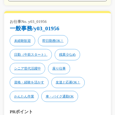
お仕事No. y03_01956
一般事務/y03_01956
未経験歓迎
即日勤務OK！
日勤（午前スタート）
残業少なめ
シニア世代活躍中
座り仕事
資格・経験を活かす
友達と応募OK！
かんたん作業
車・バイク通勤OK
PRポイント