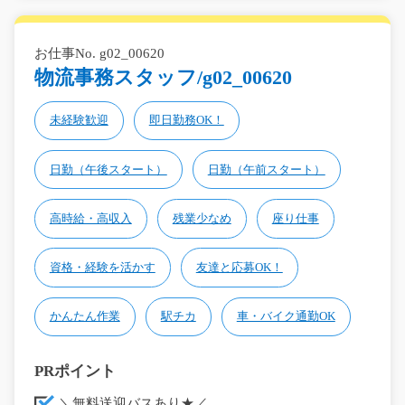
お仕事No. g02_00620
物流事務スタッフ/g02_00620
未経験歓迎
即日勤務OK！
日勤（午後スタート）
日勤（午前スタート）
高時給・高収入
残業少なめ
座り仕事
資格・経験を活かす
友達と応募OK！
かんたん作業
駅チカ
車・バイク通勤OK
PRポイント
＼無料送迎バスあり★／