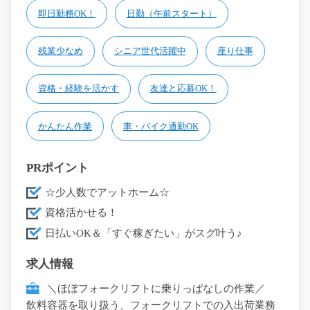
即日勤務OK！
日勤（午前スタート）
残業少なめ
シニア世代活躍中
座り仕事
資格・経験を活かす
友達と応募OK！
かんたん作業
車・バイク通勤OK
PRポイント
☆少人数でアットホーム☆
資格活かせる！
日払いOK＆「すぐ稼ぎたい」がスグ叶う♪
求人情報
＼ほぼフォークリフトに乗りっぱなしの作業／
飲料容器を取り扱う、フォークリフトでの入出荷業務