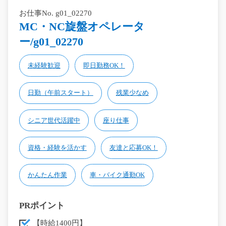
お仕事No. g01_02270
MC・NC旋盤オペレータ
ー/g01_02270
未経験歓迎
即日勤務OK！
日勤（午前スタート）
残業少なめ
シニア世代活躍中
座り仕事
資格・経験を活かす
友達と応募OK！
かんたん作業
車・バイク通勤OK
PRポイント
【時給1400円】