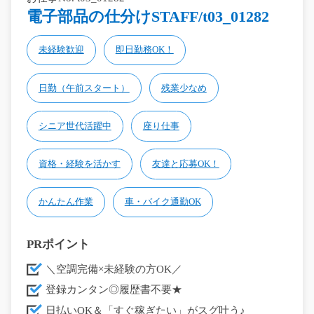
電子部品の仕分けSTAFF/t03_01282
未経験歓迎
即日勤務OK！
日勤（午前スタート）
残業少なめ
シニア世代活躍中
座り仕事
資格・経験を活かす
友達と応募OK！
かんたん作業
車・バイク通勤OK
PRポイント
＼空調完備×未経験の方OK／
登録カンタン◎履歴書不要★
日払いOK＆「すぐ稼ぎたい」がスグ叶う♪