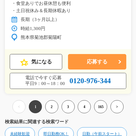
・食堂ありでお昼休憩も便利
・土日祝休み＆長期休暇あり
長期（3ヶ月以上）
時給1,300円
熊本県菊池郡菊陽町
気になる
応募する
電話で今すぐ応募
0120-976-344
平日9：00～18：00
<
1
2
3
4
165
>
検索結果に関連する検索ワード
未経験歓迎
即日勤務OK！
日勤（午前スタート）