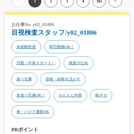
<
1
2
3
4
165
>
お仕事No. y02_01806
目視検査スタッフ/y02_01806
未経験歓迎
即日勤務OK！
日勤（午前スタート）
残業少なめ
座り仕事
資格・経験を活かす
友達と応募OK！
かんたん作業
駅チカ
車・バイク通勤OK
PRポイント