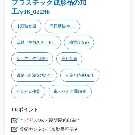
プラスチック成形品の加
工/y08_02296
未経験歓迎
即日勤務OK！
日勤（午前スタート）
残業少なめ
シニア世代活躍中
座り仕事
資格・経験を活かす
友達と応募OK！
かんたん作業
車・バイク通勤OK
PRポイント
＊ピアスOK・髪型髪色自由＊
登録カンタン◎履歴書不要★