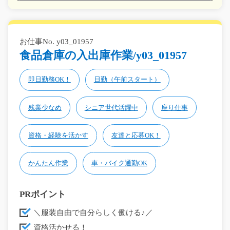
お仕事No. y03_01957
食品倉庫の入出庫作業/y03_01957
即日勤務OK！
日勤（午前スタート）
残業少なめ
シニア世代活躍中
座り仕事
資格・経験を活かす
友達と応募OK！
かんたん作業
車・バイク通勤OK
PRポイント
＼服装自由で自分らしく働ける♪／
資格活かせる！