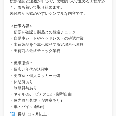
伝票確認と運搬が中心で、比較的1人で進める工程が多
く、落ち着いて取り組めます。
未経験から始めやすいシンプルな内容です。
＜仕事内容＞
・伝票を確認し製品との相違チェック
・自動車シートやヘッドレストの確認作業
・出荷製品を台車へ載せて所定場所へ運搬
・出荷前の最終チェック業務
＊職場環境＊
・幅広い年代が活躍中
・更衣室・個人ロッカー完備
・休憩所あり
・制服貸与あり
・ネイルOK・ピアスOK・髪型自由
・屋内原則禁煙（喫煙室あり）
・車・バイク通勤可
長期（3ヶ月以上）