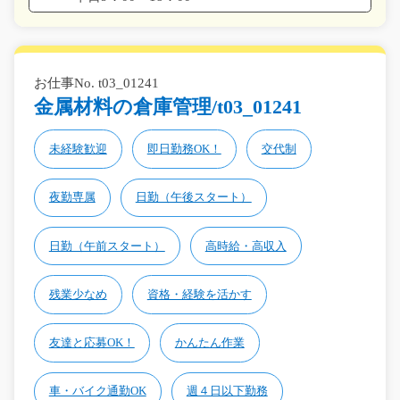
お仕事No. t03_01241
金属材料の倉庫管理/t03_01241
未経験歓迎
即日勤務OK！
交代制
夜勤専属
日勤（午後スタート）
日勤（午前スタート）
高時給・高収入
残業少なめ
資格・経験を活かす
友達と応募OK！
かんたん作業
車・バイク通勤OK
週４日以下勤務