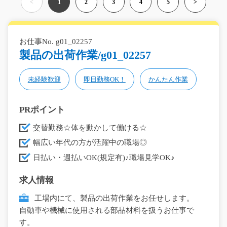
<
1
2
3
4
5
>
お仕事No. g01_02257
製品の出荷作業/g01_02257
未経験歓迎
即日勤務OK！
かんたん作業
PRポイント
交替勤務☆体を動かして働ける☆
幅広い年代の方が活躍中の職場◎
日払い・週払いOK(規定有)♪職場見学OK♪
求人情報
工場内にて、製品の出荷作業をお任せします。
自動車や機械に使用される部品材料を扱うお仕事で
す。