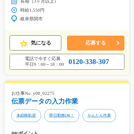
長期（3ヶ月以上）
時給1,550円
岐阜県関市
気になる
応募する
電話で今すぐ応募
0120-338-307
平日9：00～18：00
お仕事No. y08_02275
伝票データの入力作業
未経験歓迎
即日勤務OK！
かんたん作業
PRポイント