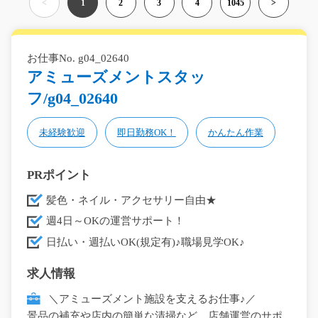
<
1
2
3
4
1045
>
お仕事No. g04_02640
アミューズメントスタッ
フ/g04_02640
未経験歓迎
即日勤務OK！
かんたん作業
PRポイント
髪色・ネイル・アクセサリー自由★
週4日～OKの運営サポート！
日払い・週払いOK(規定有)♪職場見学OK♪
求人情報
＼アミューズメント施設を支えるお仕事♪／
景品の補充や店内の簡単な清掃など、店舗運営のサポ