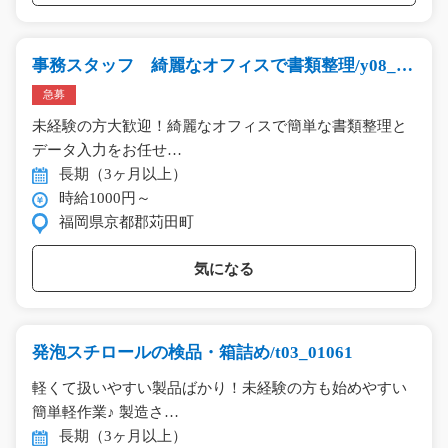
事務スタッフ 綺麗なオフィスで書類整理/y08_01
401
急募
未経験の方大歓迎！綺麗なオフィスで簡単な書類整理と
データ入力をお任せ…
長期（3ヶ月以上）
時給1000円～
福岡県京都郡苅田町
気になる
発泡スチロールの検品・箱詰め/t03_01061
軽くて扱いやすい製品ばかり！未経験の方も始めやすい
簡単軽作業♪ 製造さ…
長期（3ヶ月以上）