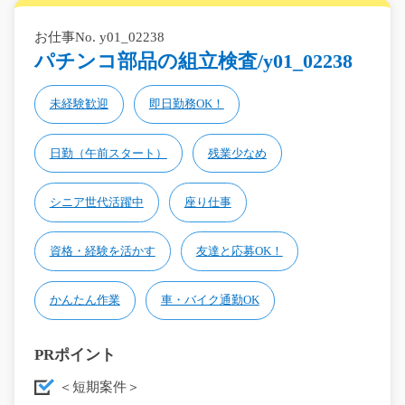
お仕事No. y01_02238
パチンコ部品の組立検査/y01_02238
未経験歓迎
即日勤務OK！
日勤（午前スタート）
残業少なめ
シニア世代活躍中
座り仕事
資格・経験を活かす
友達と応募OK！
かんたん作業
車・バイク通勤OK
PRポイント
＜短期案件＞