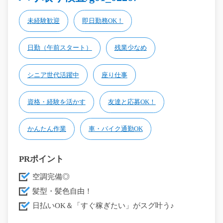
未経験歓迎
即日勤務OK！
日勤（午前スタート）
残業少なめ
シニア世代活躍中
座り仕事
資格・経験を活かす
友達と応募OK！
かんたん作業
車・バイク通勤OK
PRポイント
空調完備◎
髪型・髪色自由！
日払いOK＆「すぐ稼ぎたい」がスグ叶う♪