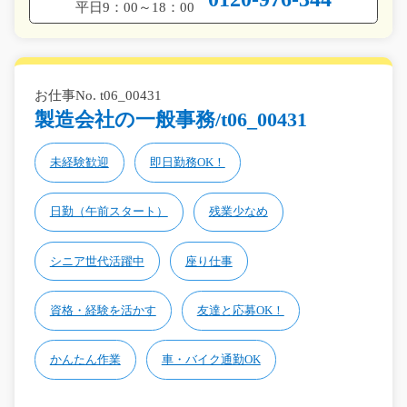
平日9：00～18：00
お仕事No. t06_00431
製造会社の一般事務/t06_00431
未経験歓迎
即日勤務OK！
日勤（午前スタート）
残業少なめ
シニア世代活躍中
座り仕事
資格・経験を活かす
友達と応募OK！
かんたん作業
車・バイク通勤OK