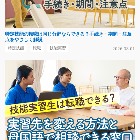
気になる
特定技能の転職は同じ分野ならできる？手続き・期間・注意
工場での経理事務の仕事/y03_01175
点をやさしく解説
急募
特定技能
転職
技能実習
2026.08.01
お客様との電話対応やデータ入力などメインの業務で
す！これまでのご経験…
短期（3ヶ月以内）
時給1100円～
福岡県糟屋郡須惠町
気になる
自動車部品の検品、仕分け作業です/t03_01143
急募