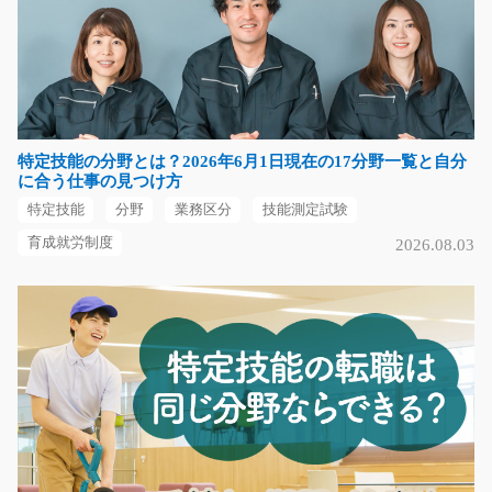
新着！大手物流倉庫内リフト作業員/i02_01022
急募
＜作業内容＞ リーチリフトを使っての家電製品の入出荷
作業をお願いします…
長期（3ヶ月以上）
特定技能の分野とは？2026年6月1日現在の17分野一覧と自分
時給1,500円～
に合う仕事の見つけ方
大阪府枚方市
特定技能
分野
業務区分
技能測定試験
気になる
育成就労制度
2026.08.03
カンタン軽作業◎自動車部品の溶着作業/g05_0056
0
マイカーバイク通勤可能！カンタン軽作業◎自動車部品
の溶着作業をお願いし…
長期（3ヶ月以上）
時給1250円
神奈川県横浜市緑区