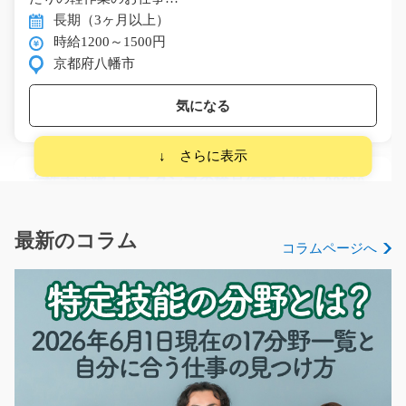
長期（3ヶ月以上）
時給1200～1500円
京都府八幡市
気になる
女性大活躍！！スタンプの検品作業！/i02_00630
安定の職場でお仕事しませんか？普段からよく使うスタ
ンプ製品の検品作業…
最新のコラム
コラムページへ
長期（3ヶ月以上）
時給1200円～
大阪府東大阪市
気になる