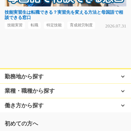
カゴやケースに入った小さな部品の検品や入出荷作業を
お願いします。 社…
技能実習生は転職できる？実習先を変える方法と母国語で相
談できる窓口
長期（3ヶ月以上）
時給1400~時給1750円
技能実習
転職
特定技能
育成就労制度
2026.07.31
熊本県阿蘇郡高森町
気になる
ラップ包装機にスプレー缶の補充作業/g06_00304
勤務地から探す
急募
【京都拠点オープン！オープニング募集！】 軽作業でお
業種・職種から探す
探しの方、必見！…
長期（3ヶ月以上）
働き方から探す
時給1300円～1625円
京都府京都市伏見区
初めての方へ
気になる