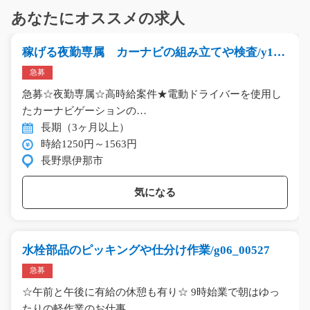
あなたにオススメの求人
稼げる夜勤専属 カーナビの組み立てや検査/y11_
00380
急募
急募☆夜勤専属☆高時給案件★電動ドライバーを使用し
たカーナビゲーションの…
長期（3ヶ月以上）
時給1250円～1563円
長野県伊那市
気になる
水栓部品のピッキングや仕分け作業/g06_00527
急募
☆午前と午後に有給の休憩も有り☆ 9時始業で朝はゆっ
たりの軽作業のお仕事…