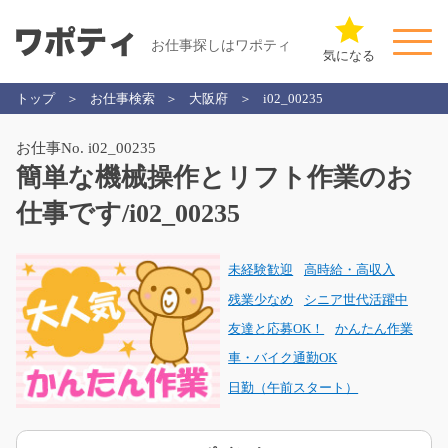
お仕事探しはワポティ
気になる
トップ
お仕事検索
大阪府
i02_00235
お仕事No. i02_00235
簡単な機械操作とリフト作業のお
仕事です/i02_00235
未経験歓迎
高時給・高収入
残業少なめ
シニア世代活躍中
友達と応募OK！
かんたん作業
車・バイク通勤OK
日勤（午前スタート）