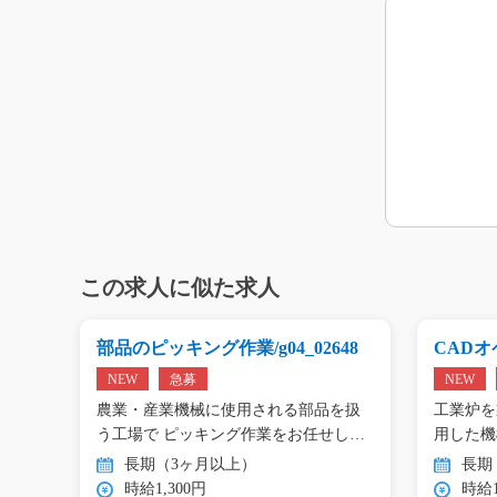
この求人に似た求人
g0
部品のピッキング作業/g04_02648
CADオペ
NEW
急募
NEW
エアコ
農業・産業機械に使用される部品を扱
工業炉を
工…
う工場で ピッキング作業をお任せし
用した機
ま…
…
長期（3ヶ月以上）
長期
時給1,300円
時給1