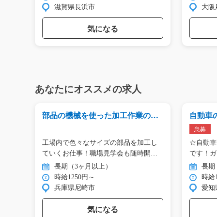
滋賀県長浜市
大阪
気になる
あなたにオススメの求人
ライ
部品の機械を使った加工作業のお
自動車
仕事/i02_00515
材の検査/
急募
未経
工場内で色々なサイズの部品を加工し
☆自動車
内の
ていくお仕事！職場見学会も随時開
です！ガ
催…
の…
長期（3ヶ月以上）
長期
時給1250円～
時給1
兵庫県尼崎市
愛知
気になる