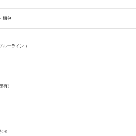
・梱包
ブルーライン ）
定有）
）
OK