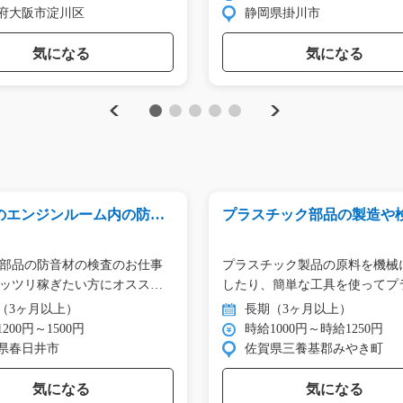
府大阪市淀川区
静岡県掛川市
気になる
気になる
Previous
Next
1
2
3
4
5
のエンジンルーム内の防音
プラスチック部品の製造や検査
y01_00847
3_00695
部品の防音材の検査のお仕事
プラスチック製品の原料を機械
ッツリ稼ぎたい方にオススメ
したり、簡単な工具を使ってプ
チ…
（3ヶ月以上）
長期（3ヶ月以上）
200円～1500円
時給1000円～時給1250円
県春日井市
佐賀県三養基郡みやき町
気になる
気になる