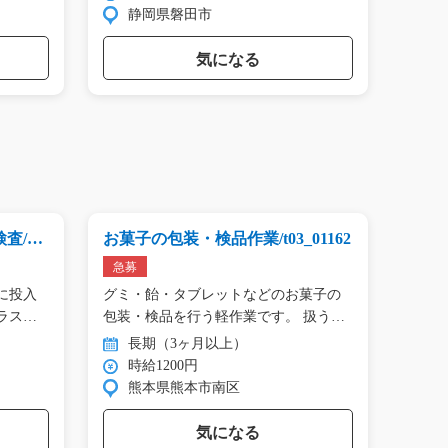
静岡県磐田市
群
気になる
/y0
お菓子の包装・検品作業/t03_01162
社員
ど調理
急募
急募
に投入
グミ・飴・タブレットなどのお菓子の
週3日
ラス
包装・検品を行う軽作業です。 扱う
ガッツ
製…
の…
長期（3ヶ月以上）
長
時給1200円
時
熊本県熊本市南区
滋
気になる