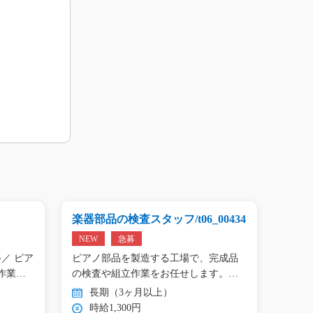
楽器部品の検査スタッフ/t06_00434
プリン
01809
NEW
急募
NEW
／ ピア
ピアノ部品を製造する工場で、完成品
＼手の
作業…
の検査や組立作業をお任せします。
タン作
目…
長期（3ヶ月以上）
長
時給1,300円
時