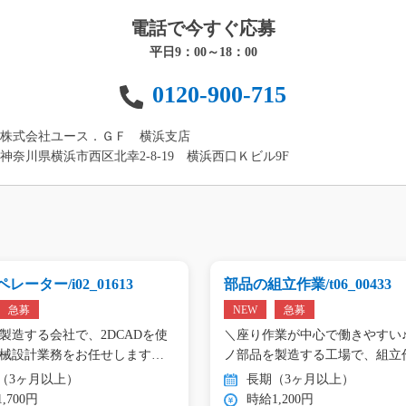
電話で今すぐ応募
平日9：00～18：00
0120-900-715
株式会社ユース．ＧＦ 横浜支店
神奈川県横浜市西区北幸2-8-19 横浜西口Ｋビル9F
レーター/i02_01613
部品の組立作業/t06_00433
急募
NEW
急募
製造する会社で、2DCADを使
＼座り作業が中心で働きやすい♪
械設計業務をお任せします。
ノ部品を製造する工場で、組立
（3ヶ月以上）
長期（3ヶ月以上）
,700円
時給1,200円