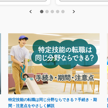
Previous
Next
1
2
3
4
5
特定技能の転職は同じ分野ならできる？手続き・期
間・注意点をやさしく解説