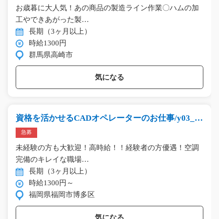
お歳暮に大人気！あの商品の製造ライン作業〇ハムの加
工やできあがった製…
長期（3ヶ月以上）
時給1300円
群馬県高崎市
気になる
資格を活かせるCADオペレーターのお仕事/y03_0
0419
急募
未経験の方も大歓迎！高時給！！経験者の方優遇！空調
完備のキレイな職場…
長期（3ヶ月以上）
時給1300円～
福岡県福岡市博多区
気になる