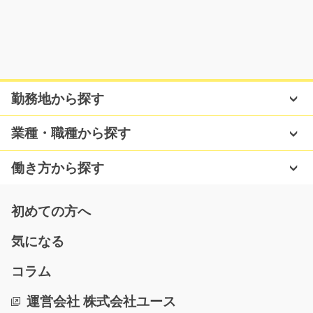
愛知県みよし市
気になる
勤務地から探す
リーチフォークリフトで入出庫/g05_00749
＼高時給でガッツリ稼げる♪／ リーチフォークリフトを
業種・職種から探す
運転して、貨物の積…
長期（3ヶ月以上）
働き方から探す
時給1500円
神奈川県愛甲郡愛川町
初めての方へ
気になる
気になる
コラム
自動車部品の加工や検査/y03_01322
運営会社 株式会社ユース
急募