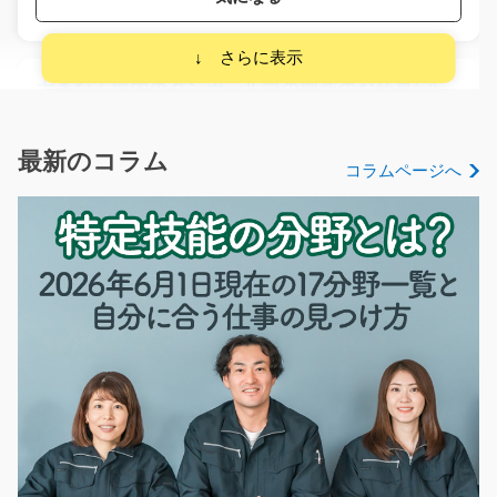
大きな工場内のダンボール箱の製造のお仕事/y08_
00646
ダンボール箱を作っていくだけのお仕事☆作業もカンタ
ンなので工場内でのお…
最新のコラム
コラムページへ
長期（3ヶ月以上）
時給1000円
山口県宇部市
気になる
食品ピッキング/y03_01905
急募
＼コツコツ・モクモク作業が好きな方にピッタリ！／ ス
ーパーなどで見かけ…