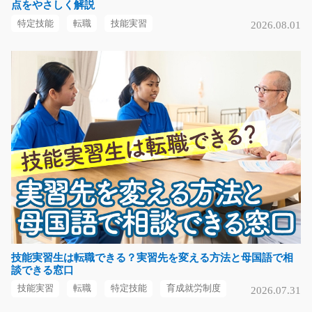
点をやさしく解説
繊維製品の加工オペレーター/g01_02154
特定技能
転職
技能実習
2026.08.01
急募
◆仕事内容〔250文字以内・箇条書き〕 自動車内装に使
われる繊維製品の機…
長期（3ヶ月以上）
時給1250～1563円
岐阜県関市
気になる
リーチリフトでの入庫作業/y01_01539
急募
キレイな物流倉庫で自動車部品の入庫作業！ 新設された
技能実習生は転職できる？実習先を変える方法と母国語で相
談できる窓口
きれいな職場で…
長期（3ヶ月以上）
技能実習
転職
特定技能
育成就労制度
2026.07.31
時給1300円