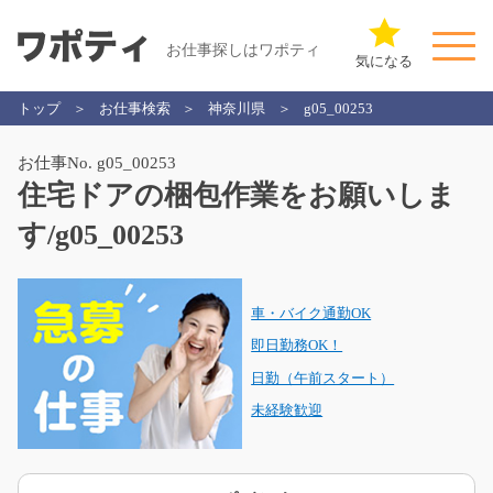
お仕事探しはワポティ
気になる
トップ
お仕事検索
神奈川県
g05_00253
お仕事No. g05_00253
住宅ドアの梱包作業をお願いしま
す/g05_00253
車・バイク通勤OK
即日勤務OK！
日勤（午前スタート）
未経験歓迎