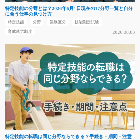
長期（3ヶ月以上）
特定技能の分野とは？2026年6月1日現在の17分野一覧と自分
時給1,200円
に合う仕事の見つけ方
佐賀県鳥栖市
特定技能
分野
業務区分
技能測定試験
気になる
育成就労制度
2026.08.03
フォークリフトを使っての仕分け作業/y08_01364
急募
「リフトの免許はあるけど、実際に仕事では使ったこと
がない、、、」問題…
長期（3ヶ月以上）
時給1200円～
福岡県田川郡川崎町
気になる
特定技能の転職は同じ分野ならできる？手続き・期間・注意