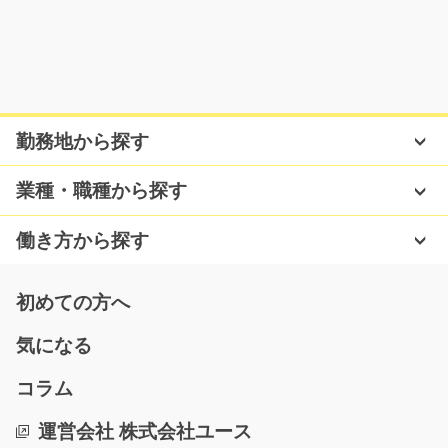
大和市内の工場内での一般事務作業/g05_00532
急募
嬉しい土日祝休み◎未経験の方も大歓迎♪工場内で一般事
務をお願いします！…
勤務地から探す
長期（3ヶ月以上）
時給1400円
業種・職種から探す
神奈川県大和市
働き方から探す
気になる
初めての方へ
小物商品の袋詰め/y03_01172
気になる
急募
コラム
主にカー用品などの小さな電球やプラスチックの部品を
袋詰めしてもらうお…
運営会社 株式会社ユース
長期（3ヶ月以上）