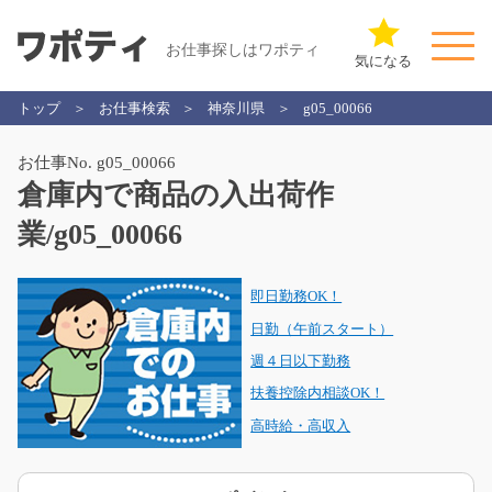
お仕事探しはワポティ
気になる
トップ
お仕事検索
神奈川県
g05_00066
お仕事No. g05_00066
倉庫内で商品の入出荷作
業/g05_00066
即日勤務OK！
日勤（午前スタート）
週４日以下勤務
扶養控除内相談OK！
高時給・高収入