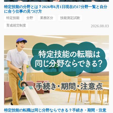
気になる
特定技能の分野とは？2026年6月1日現在の17分野一覧と自分
に合う仕事の見つけ方
特定技能
分野
業務区分
技能測定試験
育成就労制度
2026.08.03
一般事務スタッフ/y08_02240
急募
工場内での、一般事務のお仕事をお任せします。 決めら
れたフォーマット…
長期（3ヶ月以上）
時給1,200円
福岡県行橋市
気になる
未経験の方も大歓迎 工具ボックスの溶接/g01_01
318
急募
特定技能の転職は同じ分野ならできる？手続き・期間・注意