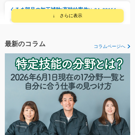
くるま部品の加工補助(高時給案件)/y04_00164
機械が加工してくれるので機械にセットしたあとは見て
おくだけ♪製品も軽い…
長期（3ヶ月以上）
時給1150円～
最新のコラム
コラムページへ
栃木県宇都宮市
気になる
データ入力や電話対応の事務作業 /y01_01286
☆未経験の方も大歓迎☆人気のオフィス作業です♪パソコ
ンでのデータ入力や電…
長期（3ヶ月以上）
時給1200円～
愛知県津島市