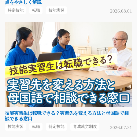
点をやさしく解説
未経験の方も大活躍中♪手に職がつけれるお仕事です！！
工具をしまうボック…
特定技能
転職
技能実習
2026.08.01
長期（3ヶ月以上）
時給1200円
岐阜県大垣市
気になる
冷暖房完備の室内でプラスチック製品の検査/t01_
00426
☆期間限定のお仕事です＆キレイな職場です！！☆新規
立ち上げ20名募集！！…
短期（3ヶ月以内）
時給1100円～
愛知県みよし市
技能実習生は転職できる？実習先を変える方法と母国語で相
談できる窓口
気になる
技能実習
転職
特定技能
育成就労制度
2026.07.31