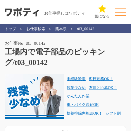
お仕事探しはワポティ
気になる
トップ
お仕事検索
熊本県
t03_00142
お仕事No. t03_00142
工場内で電子部品のピッキン
グ/t03_00142
未経験歓迎
即日勤務OK！
残業少なめ
友達と応募OK！
かんたん作業
車・バイク通勤OK
扶養控除内相談OK！
シフト制