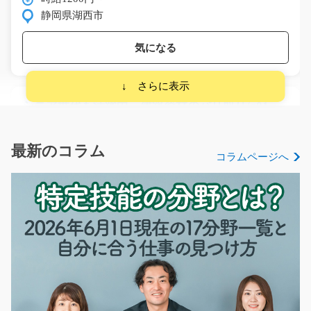
静岡県湖西市
気になる
シニア世代も活躍中 建築資材のバリ取り/g01_01
497
急募
【高時給】10～20メートル建築資材のバリ取りや次の工
最新のコラム
コラムページへ
程へ2～3名で運搬す…
長期（3ヶ月以上）
時給1300円
岐阜県美濃加茂市
気になる
軽作業 オフィスチェアの組立と箱詰/g01_01449