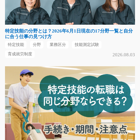
急募
モノ作り好きな方にオススメです♪オフィスなどに使われ
ているイスを組立て…
特定技能の分野とは？2026年6月1日現在の17分野一覧と自分
長期（3ヶ月以上）
に合う仕事の見つけ方
時給1100円
特定技能
分野
業務区分
技能測定試験
岐阜県各務原市
育成就労制度
2026.08.03
気になる
(女性活躍)カーテンのかんたんな組立/y04_00266
弊社スタッフさんも大活躍中！！皆さんに大人気の軽作
業です♪ブラインドカ…
長期（3ヶ月以上）
時給1050円
栃木県佐野市