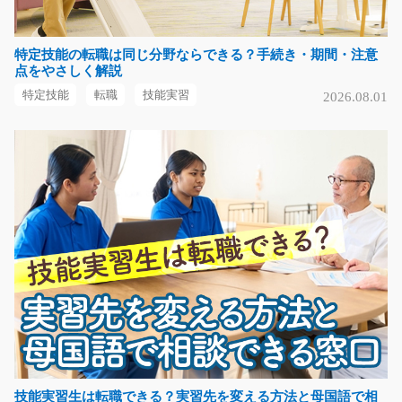
気になる
特定技能の転職は同じ分野ならできる？手続き・期間・注意
点をやさしく解説
フォークリフトオペレーター/g01_02143
特定技能
転職
技能実習
2026.08.01
急募
＼資格お持ちの方必見☆／ 夜勤専属リフト・重機オペレ
ーターを募集♪ ＜詳…
長期（3ヶ月以上）
時給2000～2500円
岐阜県安八郡輪之内町
気になる
一般事務/y03_01837
急募
＼週3日から勤務OK☆服装自由で自分らしく働ける／ オ
技能実習生は転職できる？実習先を変える方法と母国語で相