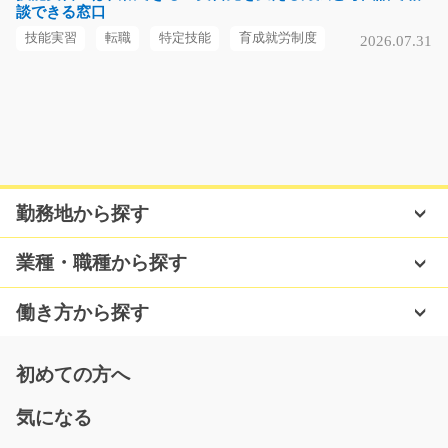
談できる窓口
フィス内で、伝票の入…
長期（3ヶ月以上）
技能実習
転職
特定技能
育成就労制度
2026.07.31
時給1,200円
福岡県福岡市東区
気になる
勤務地から探す
医療品の入出庫作業/t06_00188
急募
業種・職種から探す
魅力的すぎる…！キレイな食堂でＡＬＬ１８０円のラン
チ付き★ 医療品の入出…
働き方から探す
長期（3ヶ月以上）
時給1180円～
初めての方へ
静岡県掛川市
気になる
気になる