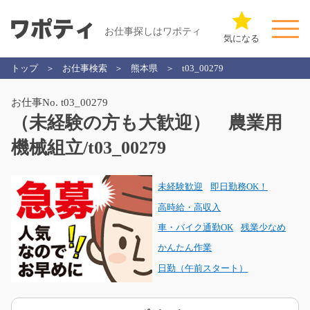
お仕事探しはワポティ
気になる
トップ
お仕事検索
熊本県
t03_00279
お仕事No. t03_00279
（未経験の方も大歓迎） 農業用
機械組立/t03_00279
未経験歓迎
即日勤務OK！
高時給・高収入
車・バイク通勤OK
残業少なめ
かんたん作業
日勤（午前スタート）