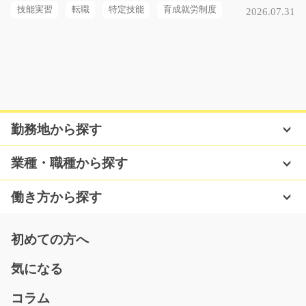
大阪府大阪市大正区
技能実習
転職
特定技能
育成就労制度
2026.07.31
気になる
倉庫内のリフトオペレーター作業/y08_00574
【資格を活かしたい方必見！】倉庫内でのフォークリフ
勤務地から探す
ト作業！フォークリ…
長期（3ヶ月以上）
業種・職種から探す
時給1200円～
福岡県田川郡川崎町
働き方から探す
気になる
初めての方へ
気になる
ECサイトの出店補助/y03_00821
コラム
急募