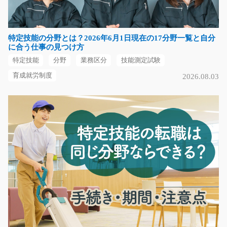
仕事をお願いします…
長期（3ヶ月以上）
時給1250円
特定技能の分野とは？2026年6月1日現在の17分野一覧と自分
神奈川県平塚市
に合う仕事の見つけ方
特定技能
分野
業務区分
技能測定試験
気になる
育成就労制度
2026.08.03
在庫の仕分けと入出荷/i01_01112
急募
【あなたの経験を活かしましょう！】 倉庫内での入出荷
や荷物の積み替えな…
長期（3ヶ月以上）
時給1300円
三重県伊賀市
気になる