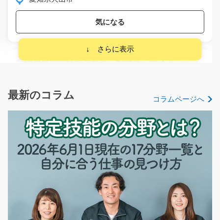
気になる
病院厨房内で料理の盛付・配膳車へ積込み/y11_00
007
★調理業務はありません★配膳車への積み込みと盛り付
けのオシゴト★未経験の…
最新のコラム
コラムページへ
長期（3ヶ月以上）
時給1100円～
長野県飯田市
気になる
一般事務のお仕事をお願いします/g05_00292
バス停「田村団地入口」近くの職場です！一般事務のお