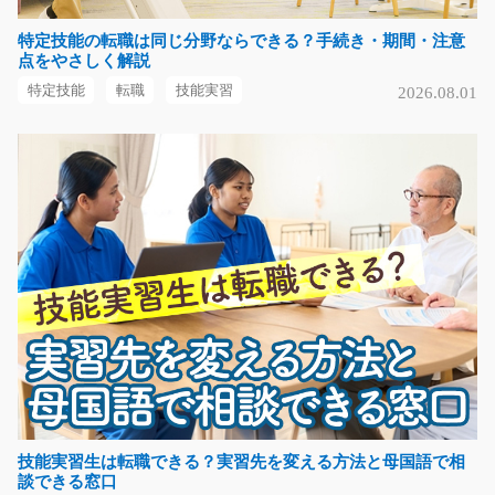
特定技能の転職は同じ分野ならできる？手続き・期間・注意
大学や役所で使われている棚の塗装スタッフ/t03_
点をやさしく解説
00493
◇オススメのエリア◇工場内で部品をレールにフック掛
特定技能
転職
技能実習
2026.08.01
けしていくお仕事にな…
長期（3ヶ月以上）
時給1050円～
熊本県上益城郡嘉島町
気になる
かんたんなデータ入力や伝票整理/i02_00419
急募
事務経験者の方も大歓迎！電話応対・入力・伝票整理な
ど！かんたんなパソ…
長期（3ヶ月以上）
技能実習生は転職できる？実習先を変える方法と母国語で相
談できる窓口
時給1150円～