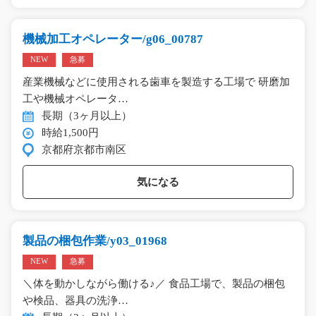
機械加工オペレーター/g06_00787
NEW
急募
産業機械などに使用される歯車を製造する工場で 研磨加
工や機械オペレータ…
長期（3ヶ月以上）
時給1,500円
京都府京都市南区
気になる
製品の梱包作業/y03_01968
NEW
急募
＼体を動かしながら働ける♪／ 食品工場で、製品の梱包
や検品、器具の洗浄…