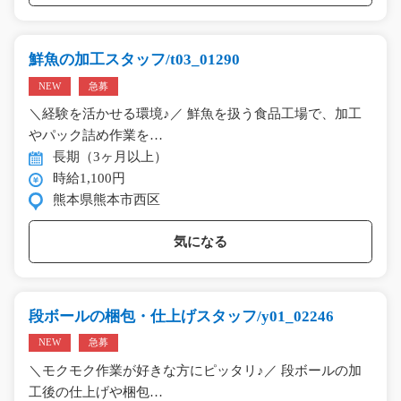
鮮魚の加工スタッフ/t03_01290
NEW
急募
＼経験を活かせる環境♪／ 鮮魚を扱う食品工場で、加工
やパック詰め作業を…
長期（3ヶ月以上）
時給1,100円
熊本県熊本市西区
気になる
段ボールの梱包・仕上げスタッフ/y01_02246
NEW
急募
＼モクモク作業が好きな方にピッタリ♪／ 段ボールの加
工後の仕上げや梱包…