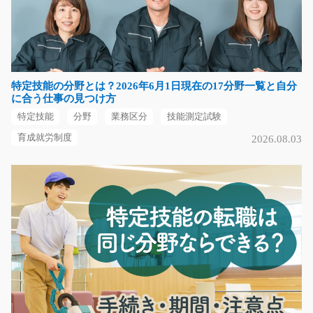
夜勤で入出庫作業をリフトを使ってお任せいたします
☆ …
長期（3ヶ月以上）
時給1500円～
特定技能の分野とは？2026年6月1日現在の17分野一覧と自分
大阪府大阪市住之江区
に合う仕事の見つけ方
特定技能
分野
業務区分
技能測定試験
気になる
育成就労制度
2026.08.03
ホームセンターでお菓子の品出しの作業/y08_0073
2
主にホームセンターの商品を発送できるように包装紙で
包んだり、箱に入れ…
長期（3ヶ月以上）
時給1100円～
福岡県北九州市八幡東区
気になる