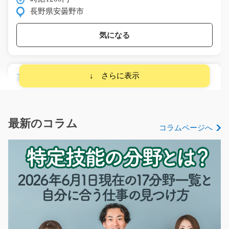
長野県安曇野市
気になる
高時給おすすめ マシンオペレーター/y04_00411
高時給案件！一人でモクモク仕事したい人にオススメで
す♪日勤夜勤選択制で…
長期（3ヶ月以上）
最新のコラム
コラムページへ
時給1200円～1500円
栃木県真岡市
気になる
運搬作業 夜勤でリフト作業 車通勤OK！/i02_0
1056
急募