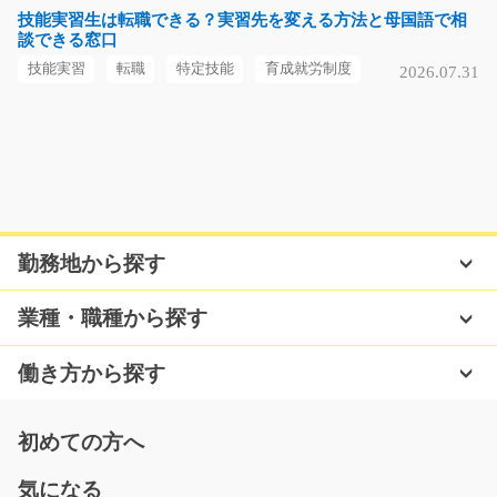
時給1050円～時給1313円
技能実習生は転職できる？実習先を変える方法と母国語で相
談できる窓口
福岡県福岡市南区
技能実習
転職
特定技能
育成就労制度
2026.07.31
気になる
半導体関連部品の製造オペレーター/t03_00322
工場内でカンタンな半導体部品の組立をお願いしま
す！！自分のペースでお…
勤務地から探す
長期（3ヶ月以上）
時給1200円～
業種・職種から探す
熊本県熊本市南区
働き方から探す
気になる
初めての方へ
自動車用の金属部品の製造の仕事/y08_00458
気になる