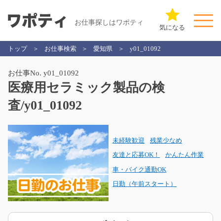
お仕事探しはワポティ
気になる
トップ
お仕事検索
愛知県
y01_01092
お仕事No. y01_01092
医療用セラミック製品の検
査/y01_01092
未経験歓迎
残業少なめ
友達と応募OK！
かんたん作業
車・バイク通勤OK
日勤（午前スタート）