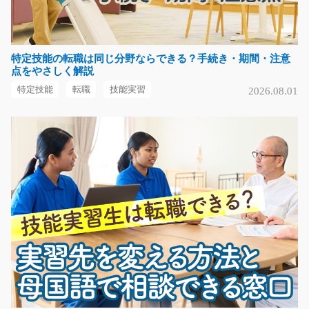
機械操作と検品や出荷のお仕事/y01_01182
特定技能の転職は同じ分野ならできる？手続き・期間・注意
急募
点をやさしく解説
○雇用切り替えの実績ある派遣先さんです○クリーンルー
特定技能
転職
技能実習
2026.08.01
ムでの作業で、製品…
長期（3ヶ月以上）
時給1200円～1500円
愛知県愛知郡東郷町
気になる
手のひらサイズの自動車部品の検査作業/y03_0022
0
ガッツリ稼げる！機械に手のひらサイズの自動車部品を
セットしてボタンを…
長期（3ヶ月以上）