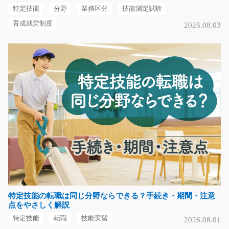
特定技能
分野
業務区分
技能測定試験
気になる
育成就労制度
2026.08.03
機械部品のピッキング格納作業/y01_01154
急募
駅チカ徒歩8分☆子育てママ活躍中！倉庫内作業の経験は
一切不問です！手の…
長期（3ヶ月以上）
時給1250円～
愛知県春日井市
気になる
特定技能の転職は同じ分野ならできる？手続き・期間・注意
検査、検品及び梱包、箱詰め作業/y08_02121
点をやさしく解説
急募
特定技能
転職
技能実習
2026.08.01