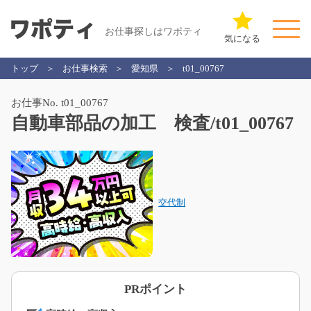
お仕事探しはワポティ
気になる
トップ
お仕事検索
愛知県
t01_00767
お仕事No. t01_00767
自動車部品の加工 検査/t01_00767
交代制
PRポイント