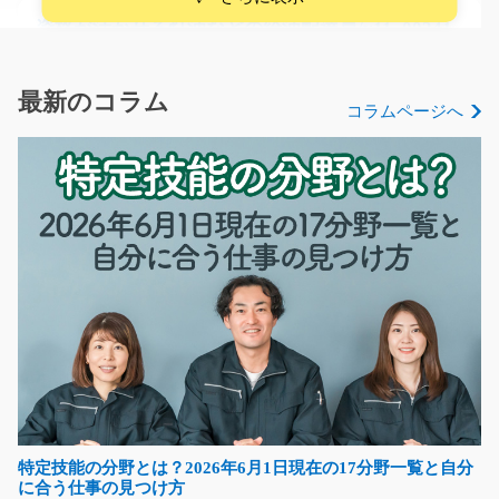
資格が活かせる灯油などの給油配達員/y11_00241
★乙４資格お持ちの方限定求人★元気がいい方大募集★
タンクローリーで灯油な…
最新のコラム
コラムページへ
長期（3ヶ月以上）
時給1100円～
長野県伊那市
気になる
二輪車部品の検査・仕分け /t03_00751
弊社スタッフさん大活躍中♪ 未経験の方も大歓迎◎二輪
用部品の仕分けとピ…
長期（3ヶ月以上）
時給1150円
特定技能の分野とは？2026年6月1日現在の17分野一覧と自分
熊本県菊池郡大津町
に合う仕事の見つけ方