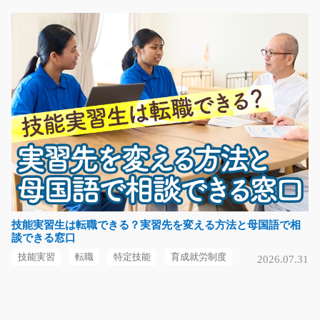
カップ麺やカップゼリーなどの容器に 傷や不備がないか
確認をおこなう…
長期（3ヶ月以上）
時給1070円
福岡県飯塚市
気になる
カーナビの組立のお仕事/y11_00908
急募
＼＼＼大人気の組立のお仕事！／／／ ＝＝＝＝＝＝＝＝
＝＝＝＝＝＝＝＝…
技能実習生は転職できる？実習先を変える方法と母国語で相
談できる窓口
長期（3ヶ月以上）
時給1300円
技能実習
転職
特定技能
育成就労制度
2026.07.31
長野県伊那市
気になる