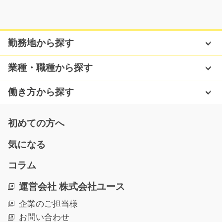
自動車部品の検査/g01_01759
勤務地から探す
急募
【急募】夜勤専属！！手のひらサイズの自動車部品を目
業種・職種から探す
視でキズや汚れがな…
長期（3ヶ月以上）
働き方から探す
時給1200円～ 時給1500円
岐阜県各務原市
初めての方へ
気になる
気になる
コラム
バルブと耐圧と塗装剥離と塗装装置の検査/g05_00
運営会社 株式会社ユース
256
未経験の方も大歓迎！バルブと耐圧と塗装剥離と塗装装
企業のご担当様
置の検査をお願いし…
お問い合わせ
長期（3ヶ月以上）