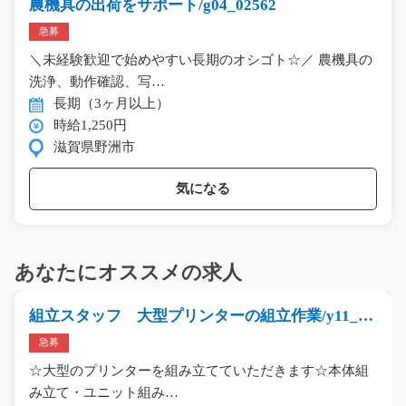
農機具の出荷をサポート/g04_02562
急募
＼未経験歓迎で始めやすい長期のオシゴト☆／ 農機具の
洗浄、動作確認、写…
長期（3ヶ月以上）
時給1,250円
滋賀県野洲市
気になる
あなたにオススメの求人
組立スタッフ 大型プリンターの組立作業/y11_00
349
急募
☆大型のプリンターを組み立てていただきます☆本体組
み立て・ユニット組み…