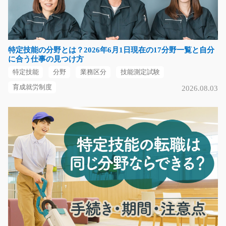
【平塚市新町】 2交代勤務◎長期安定勤務◎外国籍の方
も活躍中♪ コンビニな…
長期（3ヶ月以上）
時給1300円～時給1625円
特定技能の分野とは？2026年6月1日現在の17分野一覧と自分
神奈川県平塚市
に合う仕事の見つけ方
特定技能
分野
業務区分
技能測定試験
気になる
育成就労制度
2026.08.03
保育士/g04_02564
急募
＼土日祝休み！14時から4時間の保育士スタッフ募集／
こども園での保育士…
長期（3ヶ月以上）
時給1,600円
滋賀県栗東市
気になる