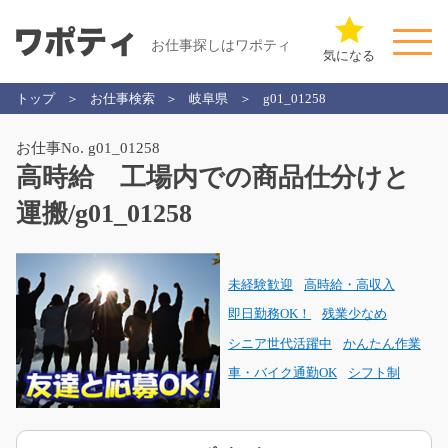
お仕事探しはワポティ
気になる
トップ
お仕事検索
岐阜県
g01_01258
お仕事No. g01_01258
高時給 工場内での商品仕分けと
運搬/g01_01258
未経験歓迎
高時給・高収入
即日勤務OK！
残業少なめ
シニア世代活躍中
かんたん作業
車・バイク通勤OK
シフト制