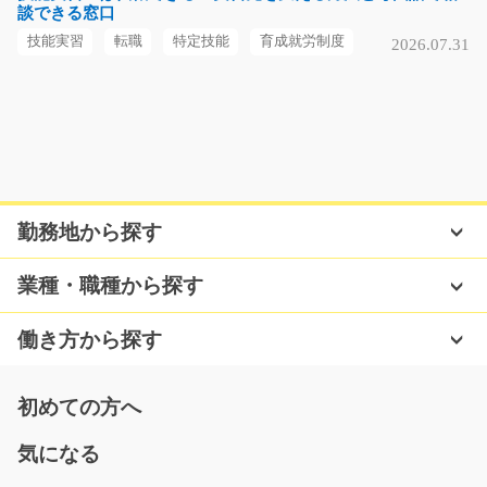
談できる窓口
長期（3ヶ月以上）
時給1100円～
技能実習
転職
特定技能
育成就労制度
2026.07.31
福岡県北九州市八幡東区
気になる
おいしい食堂付き 減速機の組立作業/y11_00298
勤務地から探す
急募
★減速機の組立作業★未経験の方も大歓迎★雰囲気の良
業種・職種から探す
い環境★幅広い年齢の方…
長期（3ヶ月以上）
働き方から探す
時給1200円
長野県安曇野市
初めての方へ
気になる
気になる