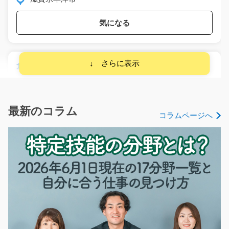
気になる
倉庫内で日用品を仕分けするお仕事/y04_00281
≪選べる勤務時間で扶養内勤務希望の方にもおすすめで
す≫物流倉庫内での日…
長期（3ヶ月以上）
最新のコラム
コラムページへ
時給1050円～
栃木県矢板市
気になる
簡単チルドカップの検査/g05_00756
急募