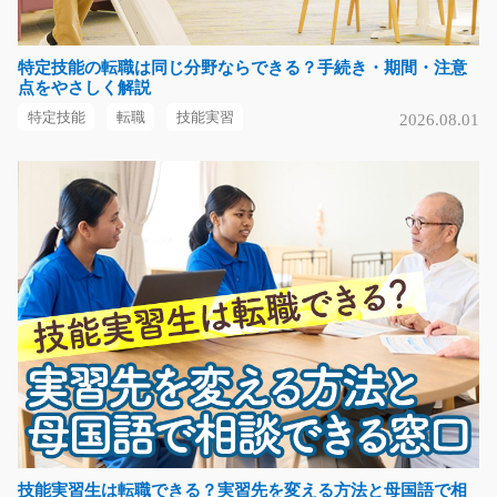
特定技能の転職は同じ分野ならできる？手続き・期間・注意
注目の業界！！半導体製造装置の組立/t03_00689
点をやさしく解説
急募
特定技能
転職
技能実習
2026.08.01
半導体製造装置の組立作業です。ドライバー等工具を使
ってプラモデルのよ…
長期（3ヶ月以上）
時給1150円
熊本県菊池郡大津町
気になる
ホームセンターお菓子の品出しのお仕事/y08_0064
0
急募
主にホームセンターの商品を発送できるように包装紙で
包んだり、箱に入れ…
技能実習生は転職できる？実習先を変える方法と母国語で相