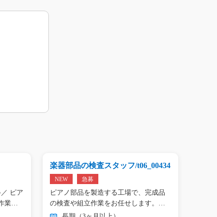
楽器部品の検査スタッフ/t06_00434
プリン
01809
NEW
急募
NEW
／ ピア
ピアノ部品を製造する工場で、完成品
＼手の
作業…
の検査や組立作業をお任せします。
タン作
目…
長期（3ヶ月以上）
長