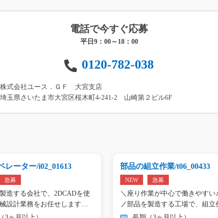
電話で今すぐ応募
平日9：00～18：00
0120-782-038
株式会社ユース．ＧＦ 大宮支店
埼玉県さいたま市大宮区桜木町4-241-2 山崎第２ビル6F
レーター/i02_01613
部品の組立作業/t06_00433
急募
NEW
急募
製造する会社で、2DCADを使
＼座り作業が中心で働きやすい♪
械設計業務をお任せします。
ノ部品を製造する工場で、組立
（3ヶ月以上）
長期（3ヶ月以上）