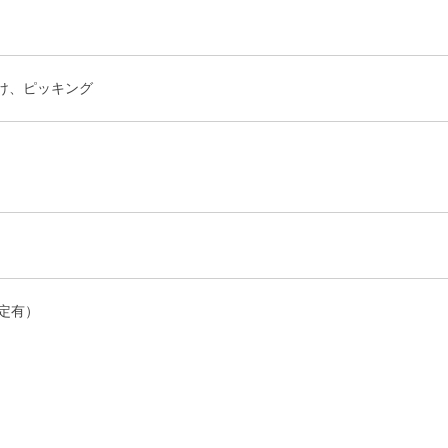
け、ピッキング
定有）
）