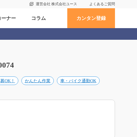
運営会社 株式会社ユース
よくあるご質問
コーナー
コラム
カンタン登録
074
募OK！
かんたん作業
車・バイク通勤OK