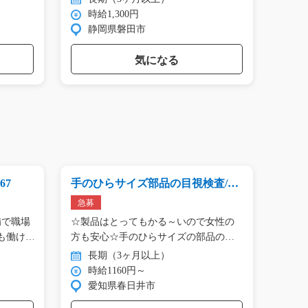
時給1,300円
時
静岡県磐田市
群
気になる
67
手のひらサイズ部品の目視検査/y0
軽量
1_01278
工の作業
急募
急募
備で職場
☆製品はとってもかる～いので女性の
【担
も働け…
方も安心☆手のひらサイズの部品の目
の方
視…
れ…
長期（3ヶ月以上）
長
時給1160円～
時
愛知県春日井市
福