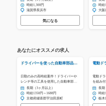
時給1,300円
時給1
滋賀県長浜市
大阪
気になる
あなたにオススメの求人
_00
ドライバーを使った自動車部品の
電動ド
組立作業/g06_00011
品を組付/
ンデ
日勤のみの高時給案件！ドライバーや
電動ドラ
ー
レンチ等の工具を使用した自動車部
を組み付
品…
日…
長期（3ヶ月以上）
長期
時給1350円～1688円
時給1
京都府綴喜郡宇治田原町
栃木