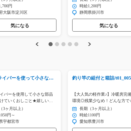
,700円
時給1,200円
府大阪市淀川区
静岡県掛川市
気になる
気になる
Previous
Next
1
2
3
4
5
ライバーを使って小さな部
釣り竿の組付と箱詰/t01_005
y04_00188
イバーを使用して小さな部品
【大人気の軽作業♪】冷暖房完
けていくおしごと★嬉しい土
環境◎残業少なめ！どんな方で
（3ヶ月以上）
長期（3ヶ月以上）
050円～
時給1100円
県宇都宮市
愛知県豊川市