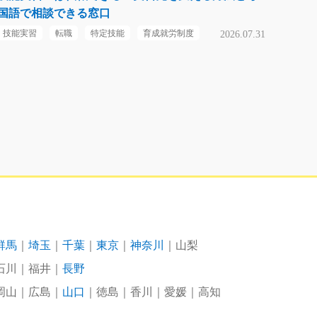
国語で相談できる窓口
技能実習
転職
特定技能
育成就労制度
2026.07.31
群馬
埼玉
千葉
東京
神奈川
山梨
石川
福井
長野
岡山
広島
山口
徳島
香川
愛媛
高知