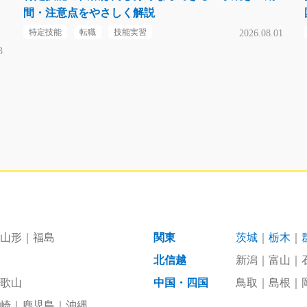
間・注意点をやさしく解説
特定技能
転職
技能実習
2026.08.01
3
山形
福島
関東
茨城
栃木
北信越
新潟
富山
歌山
中国・四国
鳥取
島根
崎
鹿児島
沖縄