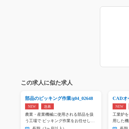
この求人に似た求人
g0
部品のピッキング作業/g04_02648
CADオペ
NEW
急募
NEW
エアコ
農業・産業機械に使用される部品を扱
工業炉を
工…
う工場で ピッキング作業をお任せし
用した機
ま…
…
長期（3ヶ月以上）
長期