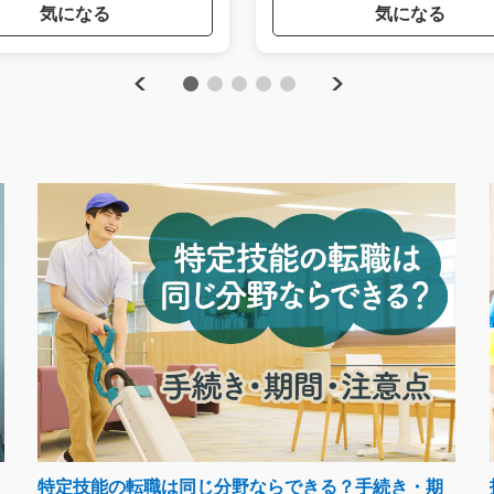
気になる
気になる
Previous
Next
1
2
3
4
5
特定技能の転職は同じ分野ならできる？手続き・期