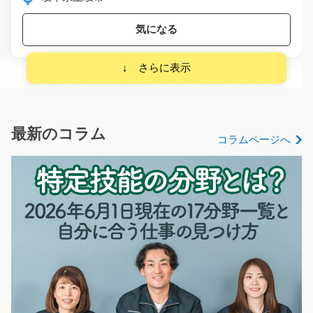
気になる
自転車部品の目視検査やバリ取り作業/y08_00997
急募
カンタン・モクモク軽作業(^_-)-☆綺麗な工場内目視検査
最新のコラム
コラムページへ
とバリ取りのお仕事…
長期（3ヶ月以上）
時給1200円～1500円
山口県下関市
気になる
手のひらのサイズ部品をプレスするお仕事/y08_00
686
急募