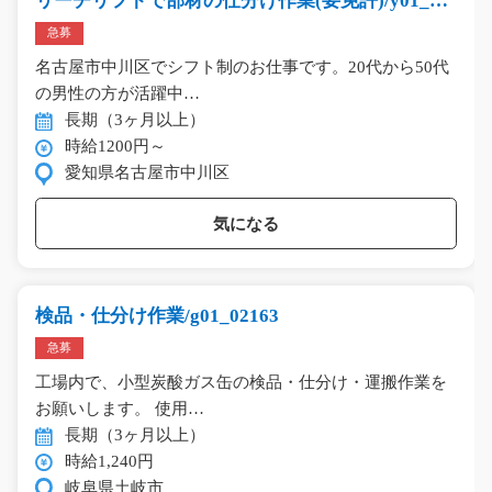
リーチリフトで部材の仕分け作業(要免許)/y01_00
057
急募
名古屋市中川区でシフト制のお仕事です。20代から50代
の男性の方が活躍中…
長期（3ヶ月以上）
時給1200円～
愛知県名古屋市中川区
気になる
検品・仕分け作業/g01_02163
急募
工場内で、小型炭酸ガス缶の検品・仕分け・運搬作業を
お願いします。 使用…
長期（3ヶ月以上）
時給1,240円
岐阜県土岐市