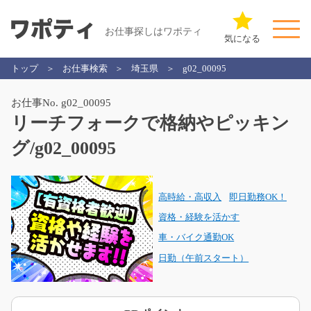
お仕事探しはワポティ
気になる
トップ
お仕事検索
埼玉県
g02_00095
お仕事No. g02_00095
リーチフォークで格納やピッキン
グ/g02_00095
高時給・高収入
即日勤務OK！
資格・経験を活かす
車・バイク通勤OK
日勤（午前スタート）