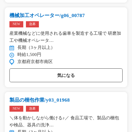
機械加工オペレーター/g06_00787
NEW
急募
産業機械などに使用される歯車を製造する工場で 研磨加
工や機械オペレータ…
長期（3ヶ月以上）
時給1,500円
京都府京都市南区
気になる
製品の梱包作業/y03_01968
NEW
急募
＼体を動かしながら働ける♪／ 食品工場で、製品の梱包
や検品、器具の洗浄…
長期（3ヶ月以上）