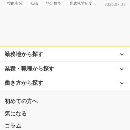
長期（3ヶ月以上）
技能実習
転職
特定技能
育成就労制度
2026.07.31
時給1100円～時給1375円
熊本県菊池郡大津町
気になる
勤務地から探す
自動車部品の組み立てとスポット溶接作業/g05_00
244
NEW☆担当イチオシ！！☆長期安定☆自動車部品の組み
業種・職種から探す
立てとスポット溶接のお…
長期（3ヶ月以上）
働き方から探す
時給1300円
神奈川県綾瀬市
初めての方へ
気になる
気になる
コラム