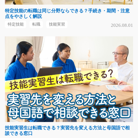
気になる
特定技能の転職は同じ分野ならできる？手続き・期間・注意
点をやさしく解説
特定技能
転職
技能実習
2026.08.01
綺麗な工場での布製品の検査や糊付け作業/y03_01
264
急募
☆担当者オススメ☆布製品を検査したり製品に糊を付け
たりする簡単作業！！…
長期（3ヶ月以上）
時給1100円～
福岡県久留米市
気になる
工場内で包装用紙を検査するお仕事/t03_00074
☆大募集☆人気の座り作業♪モクモク作業が好きな方必見
技能実習生は転職できる？実習先を変える方法と母国語で相
談できる窓口
♪包装用紙の検査作業…