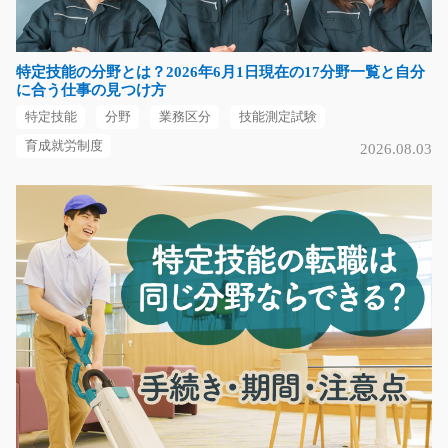
手の平で持てる部品のプレス加工のお仕事！重たいもの
は一切ありません♪作…
特定技能の分野とは？2026年6月1日現在の17分野一覧と自分
長期（3ヶ月以上）
に合う仕事の見つけ方
時給1300円～時給1625円
特定技能
分野
業務区分
技能測定試験
福岡県北九州市八幡東区
育成就労制度
2026.08.03
気になる
航空機部品のヒズミトリ加工/g01_00888
急募
日勤のみの高時給♪機械を使って部品のヒズミトリ加工を
するお仕事！最先端…
長期（3ヶ月以上）
時給1300円
岐阜県加茂郡坂祝町