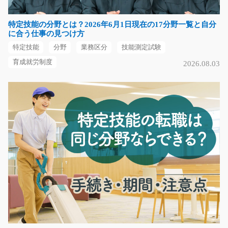
長期（3ヶ月以上）
時給1100円
特定技能の分野とは？2026年6月1日現在の17分野一覧と自分
福岡県北九州市小倉南区
に合う仕事の見つけ方
特定技能
分野
業務区分
技能測定試験
気になる
育成就労制度
2026.08.03
実務経験が活かせる営業事務/g05_00101
ＮＥＷ！☆大人気営業事務のお仕事です。未経験の方も
大歓迎！職場見学開催…
長期（3ヶ月以上）
時給1200円
神奈川県横浜市神奈川区
気になる
コンクリート製品の目視検査/y08_01996