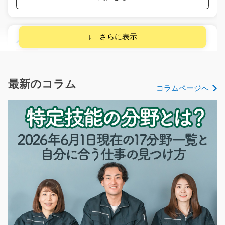
入荷後（電子部品）の仕分け、棚入れ作業/g04_01
220
急募
年齢不問！倉庫内作業未経験の方でも大歓迎！資格・経
験・学歴ALL不問！土…
最新のコラム
コラムページへ
長期（3ヶ月以上）
時給1200円～時給1500円
滋賀県湖南市
気になる
製品の回収作業/y08_02170
＊工場内で完成した発泡スチロール製品を回収するお仕
事＊ ＜主な作業内…