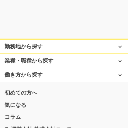
気になる
簡単な洋菓子の製造や検査の仕事/y03_01149
急募
選べるお休みでプライベート充実♪工場内で洋菓子を機械
勤務地から探す
で製造したり出来上…
長期（3ヶ月以上）
業種・職種から探す
時給1000円~
福岡県筑後市
働き方から探す
気になる
初めての方へ
気になる
シートの加工や検査作業のお仕事/y08_01593
コラム
急募
重たいものは一切なし☆未経験の方も大歓迎(^_-)-☆絶縁