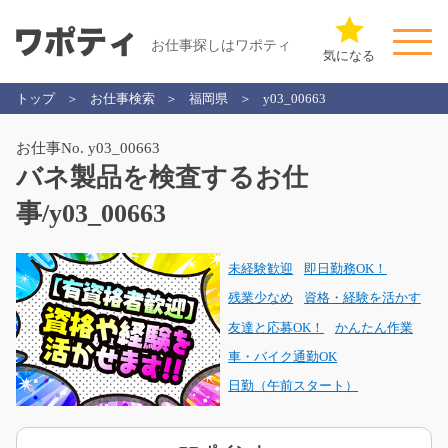
お仕事探しはワポティ
気になる
トップ
お仕事検索
福岡県
y03_00663
お仕事No. y03_00663
バネ製品を検査するお仕
事/y03_00663
未経験歓迎
即日勤務OK！
残業少なめ
資格・経験を活かす
友達と応募OK！
かんたん作業
車・バイク通勤OK
日勤（午前スタート）