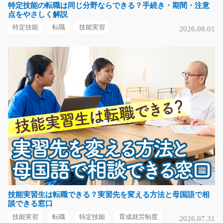
特定技能の転職は同じ分野ならできる？手続き・期間・注意
急募
点をやさしく解説
高時給×日勤！ コンクリートで出来た製品を目視で検査
特定技能
転職
技能実習
2026.08.01
していく作業です。 …
長期（3ヶ月以上）
時給1400円
福岡県飯塚市
気になる
空調完備の倉庫内リフトオペレーターの仕事/y08_
00441
【資格を活かしたい方必見！】工場内でのフォークリフ
ト作業！フォークリ…
長期（3ヶ月以上）
時給1200円～
技能実習生は転職できる？実習先を変える方法と母国語で相
談できる窓口
福岡県田川郡川崎町
技能実習
転職
特定技能
育成就労制度
2026.07.31