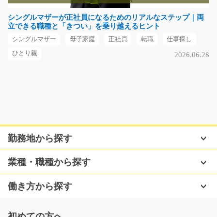
急募
シングルマザーが正社員になるためのリアルなステップ｜両
サラダやお惣菜を製造している工場での簡単軽作業！ ＜
立できる職種と「きつい」を乗り越えるヒント
主な仕事内容＞ 食…
シングルマザー
母子家庭
正社員
転職
仕事探し
長期（3ヶ月以上）
時給1150円
ひとり親
2026.06.28
愛知県瀬戸市
気になる
直接雇用実績もありの航空機部品組立/g01_00153
勤務地から探す
急募
未経験の方も歓迎♪電動ドライバーを使って航空機の翼や
業種・職種から探す
胴体を組み上げてい…
長期（3ヶ月以上）
働き方から探す
時給1300円
岐阜県各務原市
初めての方へ