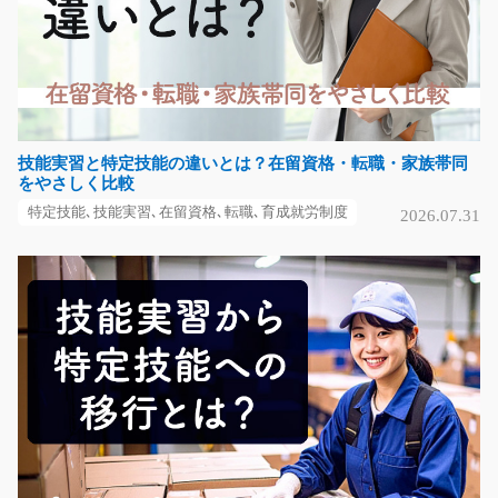
物流倉庫内リフト作業員/i02_01082
急募
＜作業内容＞急募！！ 1.5ｔのカウンターリフトを使っ
た入出荷作業のオシ…
技能実習と特定技能の違いとは？在留資格・転職・家族帯同
長期（3ヶ月以上）
をやさしく比較
時給1,400円～
特定技能､技能実習､在留資格､転職､育成就労制度
2026.07.31
大阪府茨木市
気になる
【人気！】文房具のデジタルピッキング！/i02_00
795
昔ながらの文房具用品のピッキング作業！勤務時間選べ
ます♪繁忙期につき大…
長期（3ヶ月以上）
時給1150円～