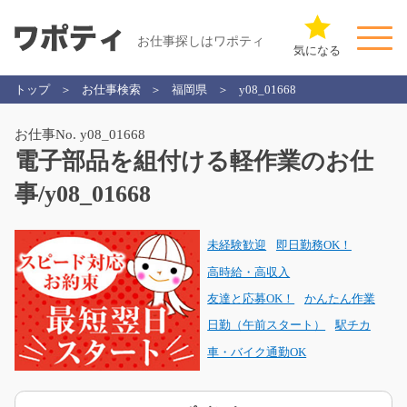
お仕事探しはワポティ
気になる
トップ
お仕事検索
福岡県
y08_01668
お仕事No. y08_01668
電子部品を組付ける軽作業のお仕
事/y08_01668
未経験歓迎
即日勤務OK！
高時給・高収入
友達と応募OK！
かんたん作業
日勤（午前スタート）
駅チカ
車・バイク通勤OK