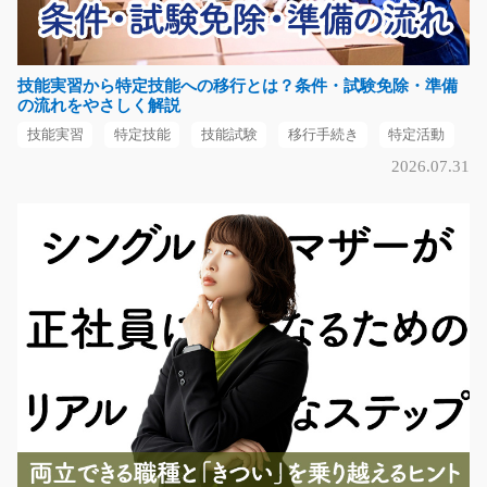
大阪府大阪市住之江区
気になる
技能実習から特定技能への移行とは？条件・試験免除・準備
の流れをやさしく解説
技能実習
特定技能
技能試験
移行手続き
特定活動
印刷工場内でのリフト作業/i02_01203
2026.07.31
急募
印刷工場内でのお仕事！リフト免許必須！ カウンターリ
フトでの製品の運搬…
長期（3ヶ月以上）
時給1500円
大阪府枚方市
気になる
食品の計量作業とラベル張り/y01_01574