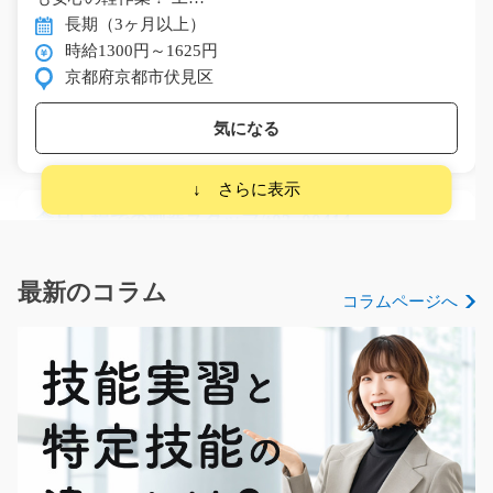
長期（3ヶ月以上）
時給1300円～1625円
京都府京都市伏見区
気になる
食品工場での製造スタッフ/t03_00414
急募
地元で働きたい人、大集合♪◎担当者が推薦◎私もここで
最新のコラム
コラムページへ
働きたい！豆腐や納豆…
長期（3ヶ月以上）
時給1050円～
熊本県宇城市
気になる