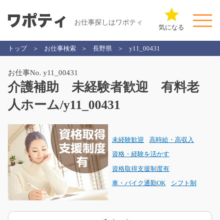
お仕事探しはワポティ
気になる
トップ
お仕事検索
長野県
y11_00431
お仕事No. y11_00431
介護補助 未経験者歓迎 有料老
人ホーム/y11_00431
未経験歓迎
高時給・高収入
資格・経験を活かす
資格取得支援制度有
車・バイク通勤OK
シフト制