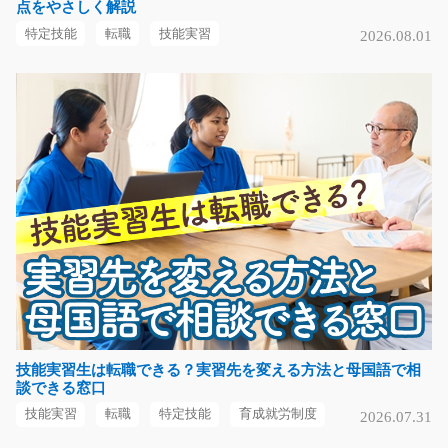
急募
点をやさしく解説
常温倉庫内でお菓子や飲料を扱うピッキング・仕分け作
特定技能
転職
技能実習
2026.08.01
業です。 指定された…
長期（3ヶ月以上）
時給1,250円
福岡県古賀市
気になる
半導体製装置用部品の組立/t03_00878
≪大募集≫かんたん！！機械におまかせ！！ ━・━・
━・━・━・━・━・━・━・…
長期（3ヶ月以上）
時給1150円
技能実習生は転職できる？実習先を変える方法と母国語で相
談できる窓口
熊本県菊池郡大津町
技能実習
転職
特定技能
育成就労制度
2026.07.31
気になる