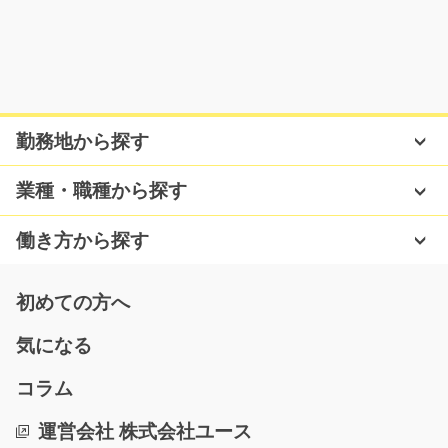
常温、冷蔵倉庫内にてリーチフォーク作業/g02_00
173
急募
【未経験の方も安心】≪業務詳細≫リーチフォークで常
勤務地から探す
温、冷蔵倉庫のピッキ…
長期（3ヶ月以上）
業種・職種から探す
時給1300円～
埼玉県川越市
働き方から探す
気になる
初めての方へ
気になる
商業施設での受付や館内の案内業務/y01_00702
コラム
未経験の方大歓迎◇高時給！長期安定！社員登要制度有
◇入館受付・チケット…
運営会社 株式会社ユース
長期（3ヶ月以上）