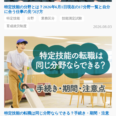
福岡県行橋市
特定技能の分野とは？2026年6月1日現在の17分野一覧と自分
に合う仕事の見つけ方
気になる
特定技能
分野
業務区分
技能測定試験
育成就労制度
2026.08.03
女性活躍中！缶製品の目視検査及び箱詰め/i02_01
114
急募
＜仕事内容＞ 色んなゼリーや焼き菓子などの菓子製品を
作っている工場での…
長期（3ヶ月以上）
時給1,125円～
兵庫県伊丹市
気になる
お菓子飲料の仕分け/y03_01710
特定技能の転職は同じ分野ならできる？手続き・期間・注意