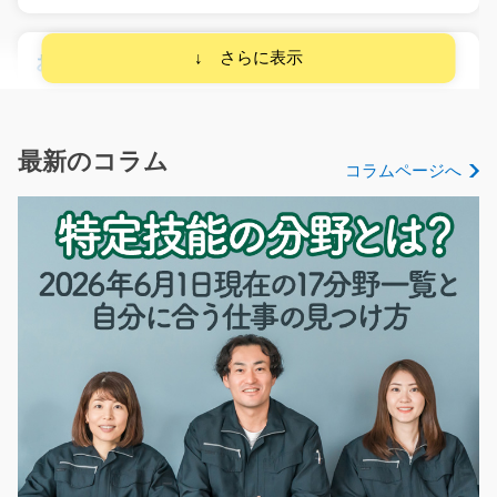
お菓子の袋詰め/y11_01005
職種：製造業 仕事内容：完成したお菓子を箱に詰めるお
仕事。 化粧箱の…
長期（3ヶ月以上）
最新のコラム
コラムページへ
時給1150円
長野県飯田市
気になる
箱詰めスタッフ 冷暖房完備！/y08_01149
綺麗で冷暖房完備♪そんな中で銅線の箱詰めや検品のお仕
事をお任せいします…
長期（3ヶ月以上）
時給1000円～