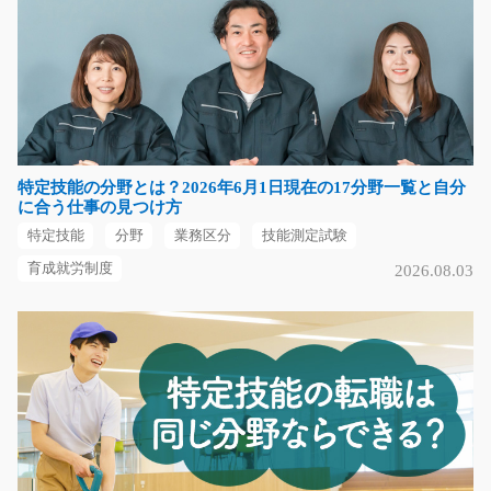
部品の運搬・製造スタッフ/g02_00565
急募
工場内で、建築資材の製造および部品の運搬作業をお任
せします。 フォー…
長期（3ヶ月以上）
時給1,350円
特定技能の分野とは？2026年6月1日現在の17分野一覧と自分
埼玉県本庄市
に合う仕事の見つけ方
特定技能
分野
業務区分
技能測定試験
気になる
育成就労制度
2026.08.03
自動車部品の目視検査/y01_01252
急募
☆作業はいたってシンプルです♪☆自動車のエンジンルー
ム内で使用されている…
長期（3ヶ月以上）
時給1150円