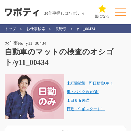
お仕事探しはワポティ
気になる
トップ
お仕事検索
長野県
y11_00434
お仕事No. y11_00434
自動車のマットの検査のオシゴ
ト/y11_00434
未経験歓迎
即日勤務OK！
車・バイク通勤OK
１日６ｈ未満
日勤（午前スタート）