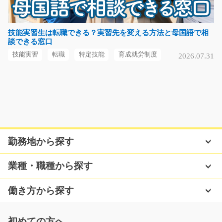
急募
駅チカ！ピカピカ新工場♪倉庫内作業未経験の方も大歓
迎！クッション材の包…
技能実習生は転職できる？実習先を変える方法と母国語で相
談できる窓口
長期（3ヶ月以上）
時給1300円～1625円
技能実習
転職
特定技能
育成就労制度
2026.07.31
滋賀県大津市
気になる
半導体端子の組立STAFF/t03_01284
勤務地から探す
NEW
急募
＼座り作業メインで力仕事なし！コツコツ作業得意な方
業種・職種から探す
歓迎／ 半導体製造装…
長期（3ヶ月以上）
働き方から探す
時給1,100円
熊本県菊池郡菊陽町
初めての方へ