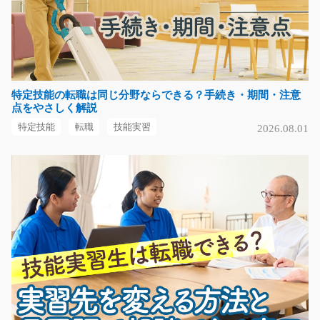
愛知県春日井市
気になる
特定技能の転職は同じ分野ならできる？手続き・期間・注意
部品を溶接したり、機械加工のお仕事/y01_00837
点をやさしく解説
急募
特定技能
転職
技能実習
2026.08.01
☆溶接経験ある方大歓迎☆設備関連の部品を作っている
会社です！アルゴン溶…
長期（3ヶ月以上）
時給1200円～
愛知県小牧市
気になる
クッション材の包装作業/g04_01301