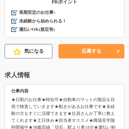
PRポイント
長期安定のお仕事♪
未経験から始められる！
週払いOK(規定有)
気になる
応募する
求人情報
仕事内容
★日勤のお仕事★時短可★自動車のマットの製品を目
視で検査していきます★動きがあるお仕事です★未経
験の方もすぐに活躍できます★社員さんが丁寧に教え
てくれます★土日休み★担当者オススメ★職場見学随
時開催中★JR飯田線「切石」駅より車18分★週払い制