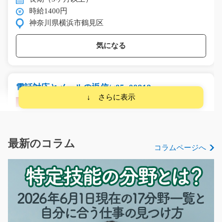
時給1400円
神奈川県横浜市鶴見区
気になる
電話対応とメールの返信/g05_00818
急募
【厚木市】やる気があればOK！本厚木駅から無料送迎バ
スあり！ 工場内で…
長期（3ヶ月以上）
最新のコラム
コラムページへ
時給1800円
神奈川県厚木市
気になる