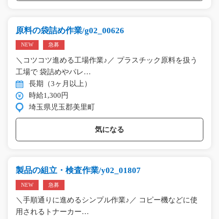
原料の袋詰め作業/g02_00626
NEW
急募
＼コツコツ進める工場作業♪／ プラスチック原料を扱う
工場で 袋詰めやパレ…
長期（3ヶ月以上）
時給1,300円
埼玉県児玉郡美里町
気になる
製品の組立・検査作業/y02_01807
NEW
急募
＼手順通りに進めるシンプル作業♪／ コピー機などに使
用されるトナーカー…