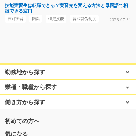
空気圧機器の完成品検査および 動作確認作業を行うお仕
技能実習生は転職できる？実習先を変える方法と母国語で相
談できる窓口
事です。 ＊このお…
長期（3ヶ月以上）
技能実習
転職
特定技能
育成就労制度
2026.07.31
時給1,300円
長野県上伊那郡南箕輪村
気になる
勤務地から探す
パチンコ店員(ホール)/y03_01776
急募
業種・職種から探す
≪ライフスタイルに合わせて働ける環境≫ 働き方の相談
OK！ 未経験の方もス…
働き方から探す
長期（3ヶ月以上）
時給1,200円
初めての方へ
福岡県福岡市南区
気になる
気になる