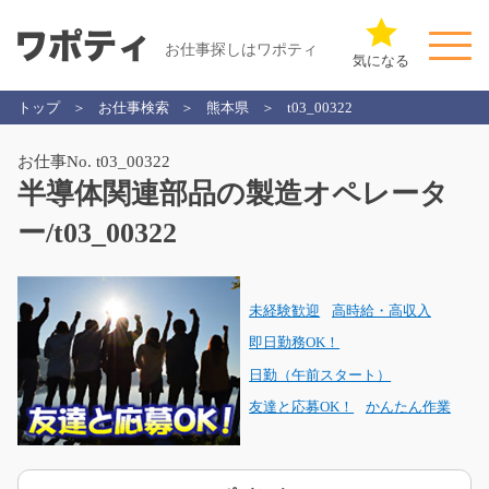
お仕事探しはワポティ
気になる
トップ
お仕事検索
熊本県
t03_00322
お仕事No. t03_00322
半導体関連部品の製造オペレータ
ー/t03_00322
未経験歓迎
高時給・高収入
即日勤務OK！
日勤（午前スタート）
友達と応募OK！
かんたん作業