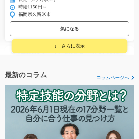
時給1150円～
福岡県久留米市
気になる
住宅建材の製造ライン作業スタッフ/y04_00309
急募
正社員登用もアリ！住宅建材製造工場でのライン作業ス
最新のコラム
コラムページへ
タッフ☆住宅の床など…
長期（3ヶ月以上）
時給1150円～
栃木県真岡市
気になる