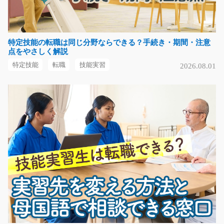
気になる
特定技能の転職は同じ分野ならできる？手続き・期間・注意
点をやさしく解説
はんだ付け/y02_00531
特定技能
転職
技能実習
2026.08.01
急募
空調完備！！できたばかりのキレイな工場でのはんだ付
けのお仕事です☆休憩…
長期（3ヶ月以上）
時給1100円～
群馬県前橋市
気になる
空気圧機器の検査・動作確認作業/y11_01115
急募