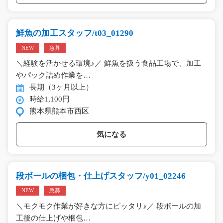
鮮魚の加工スタッフ/t03_01290
NEW
急募
＼経験を活かせる環境♪／ 鮮魚を扱う食品工場で、加工
やパック詰め作業を…
長期（3ヶ月以上）
時給1,100円
熊本県熊本市西区
気になる
段ボールの梱包・仕上げスタッフ/y01_02246
NEW
急募
＼モクモク作業が好きな方にピッタリ♪／ 段ボールの加
工後の仕上げや梱包…