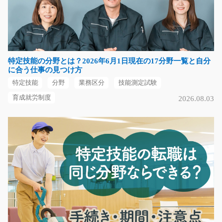
食品の袋詰などライン作業/i02_00260
【土日祝のみのお仕事です！】Wワークでの勤務も大歓
迎！空調完備の職場内…
長期（3ヶ月以上）
特定技能の分野とは？2026年6月1日現在の17分野一覧と自分
時給1130円
に合う仕事の見つけ方
大阪府堺市中区
特定技能
分野
業務区分
技能測定試験
気になる
育成就労制度
2026.08.03
【急募】自動車メーカーでの物流事務/y08_01783
急募
自動車部品製造メーカーでの物流事務のお仕事をお任せ
します！ 簡単なPC操…
長期（3ヶ月以上）
時給1,250円～
福岡県行橋市