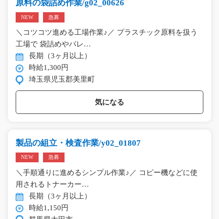
原料の袋詰め作業/g02_00626
NEW
急募
＼コツコツ進める工場作業♪／ プラスチック原料を扱う
工場で 袋詰めやパレ…
長期（3ヶ月以上）
時給1,300円
埼玉県児玉郡美里町
気になる
製品の組立・検査作業/y02_01807
NEW
急募
＼手順通りに進めるシンプル作業♪／ コピー機などに使
用されるトナーカー…
長期（3ヶ月以上）
時給1,150円