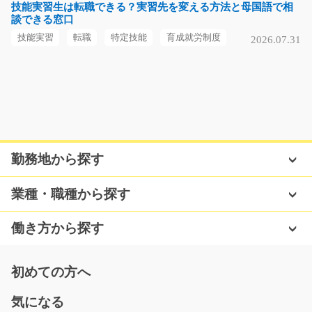
栃木県足利市
技能実習生は転職できる？実習先を変える方法と母国語で相
談できる窓口
気になる
技能実習
転職
特定技能
育成就労制度
2026.07.31
年齢不問！機械部品への塗装作業！/g04_01024
急募
即入寮可！年齢不問！嬉しい土日祝休み！ガッツリ稼げ
る高時給！とにかく…
勤務地から探す
長期（3ヶ月以上）
時給1500円～時給1875円
業種・職種から探す
滋賀県近江八幡市
働き方から探す
気になる
初めての方へ
めっき加工の前準備作業/y11_00417
気になる