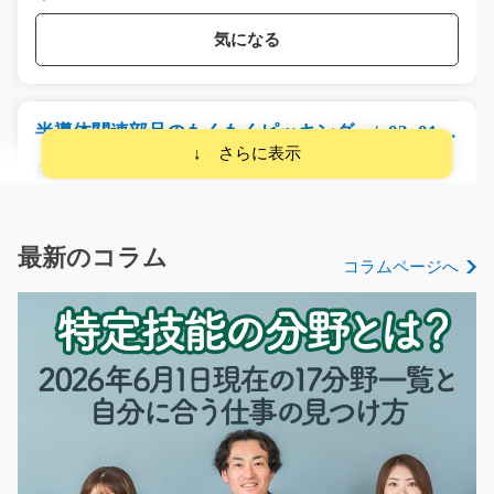
気になる
半導体関連部品のもくもくピッキング /y03_0151
1
最先端自動化技術を有する半導体部品の製造販売会社の
物流部門で大募集で…
長期（3ヶ月以上）
時給1250円
最新のコラム
コラムページへ
福岡県福岡市東区
気になる
軽作業 冷蔵倉庫でチルド食品の箱詰/y08_00544
大人気！倉庫内でチルド食品の箱詰めのお仕事☆カンタ
ン作業なので未経験の…