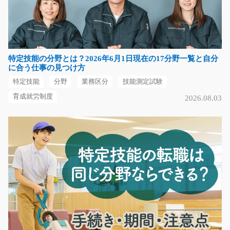
長期（3ヶ月以上）
時給1000円～
福岡県嘉麻市
気になる
特定技能の分野とは？2026年6月1日現在の17分野一覧と自分
に合う仕事の見つけ方
特定技能
分野
業務区分
技能測定試験
育成就労制度
2026.08.03
古紙原料の選別、ベルトコンベアに投入作業/g04_
00967
急募
駅チカ！高時給！工場未経験の方でも大歓迎！古紙原料
の選別、ベルトコン…
長期（3ヶ月以上）
時給1350円～時給1688円
滋賀県大津市
気になる