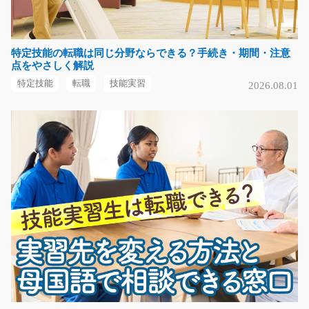
ピッキング・検査・シール貼り等の倉庫作業/y02_
01183
リーチフォークの操作をしたり商品をピッキングしたり
特定技能の転職は同じ分野ならできる？手続き・期間・注意
点をやさしく解説
検査やラベル貼りの…
長期（3ヶ月以上）
特定技能
転職
技能実習
2026.08.01
時給1300円
群馬県伊勢崎市
気になる
倉庫内でくるま部品を運搬する仕事/y04_00286
急募
フォークリフトを使用して、倉庫内作業となります。梱
包された製品や部品…
長期（3ヶ月以上）
時給1300円