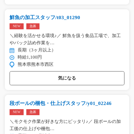
鮮魚の加工スタッフ/t03_01290
NEW
急募
＼経験を活かせる環境♪／ 鮮魚を扱う食品工場で、加工
やパック詰め作業を…
長期（3ヶ月以上）
時給1,100円
熊本県熊本市西区
気になる
段ボールの梱包・仕上げスタッフ/y01_02246
NEW
急募
＼モクモク作業が好きな方にピッタリ♪／ 段ボールの加
工後の仕上げや梱包…