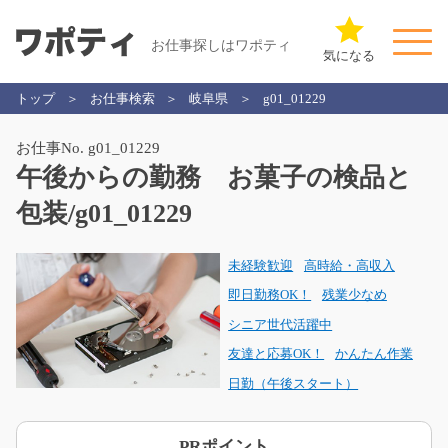
お仕事探しはワポティ
気になる
トップ
お仕事検索
岐阜県
g01_01229
お仕事No. g01_01229
午後からの勤務 お菓子の検品と
包装/g01_01229
未経験歓迎
高時給・高収入
即日勤務OK！
残業少なめ
シニア世代活躍中
友達と応募OK！
かんたん作業
日勤（午後スタート）
PRポイント