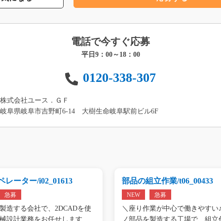
電話で今すぐ応募
平日9：00～18：00
0120-338-307
株式会社ユース．ＧＦ
岐阜県岐阜市吉野町6-14 大樹生命岐阜駅前ビル6F
レーター/i02_01613
部品の組立作業/t06_00433
急募
NEW
急募
製造する会社で、2DCADを使
＼座り作業が中心で働きやすい♪
械設計業務をお任せします。
ノ部品を製造する工場で、組立