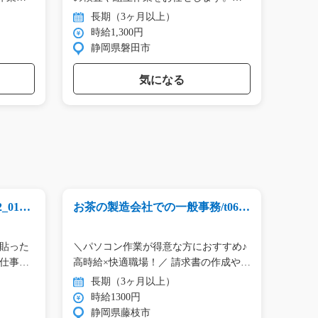
目…
長期（3ヶ月以上）
長
時給1,300円
時
静岡県磐田市
群
気になる
0132
お茶の製造会社での一般事務/t06_0
部品供
0308
ル貼った
＼パソコン作業が得意な方におすすめ♪
組立
お仕事…
高時給×快適職場！／ 請求書の作成や…
長期（3ヶ月以上）
長
時給1300円
時
静岡県藤枝市
岐