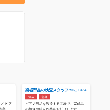
楽器部品の検査スタッフ/t06_00434
プリン
01809
NEW
急募
NEW
／ ピア
ピアノ部品を製造する工場で、完成品
＼手の
作業…
の検査や組立作業をお任せします。
タン作