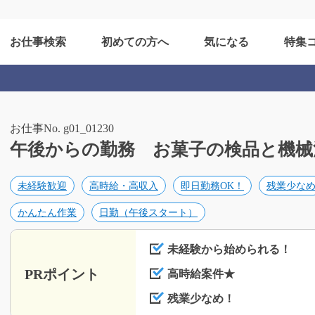
お仕事検索
初めての方へ
気になる
特集
お仕事No. g01_01230
午後からの勤務 お菓子の検品と機械清掃/
未経験歓迎
高時給・高収入
即日勤務OK！
残業少な
かんたん作業
日勤（午後スタート）
未経験から始められる！
PRポイント
高時給案件★
残業少なめ！