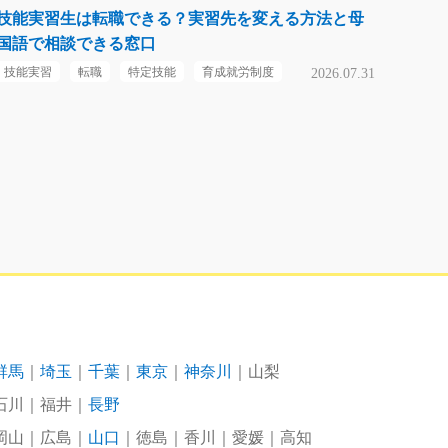
技能実習生は転職できる？実習先を変える方法と母
国語で相談できる窓口
技能実習
転職
特定技能
育成就労制度
2026.07.31
群馬
埼玉
千葉
東京
神奈川
山梨
石川
福井
長野
岡山
広島
山口
徳島
香川
愛媛
高知