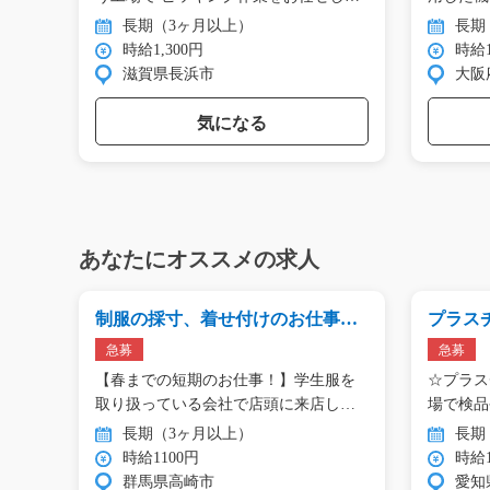
ま…
…
長期（3ヶ月以上）
長期
時給1,300円
時給1
滋賀県長浜市
大阪
気になる
あなたにオススメの求人
073
制服の採寸、着せ付けのお仕事！/
プラス
y02_00963
梱包作業/
急募
急募
フト
【春までの短期のお仕事！】学生服を
☆プラス
格納…
取り扱っている会社で店頭に来店し
場で検品
た…
◎…
長期（3ヶ月以上）
長期
時給1100円
時給1
群馬県高崎市
愛知