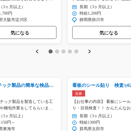
（3ヶ月以上）
長期（3ヶ月以上）
,700円
時給1,200円
府大阪市淀川区
静岡県掛川市
気になる
気になる
Previous
Next
1
2
3
4
5
チック製品の簡単な検品、
看板のシール貼り 検査/y02_
y01_01151
5
急募
チック製品を製造している工
【お仕事の内容】 看板にシー
や梱包作業をしてもらいます
り・目視検査！！ かんたんな
（3ヶ月以上）
長期（3ヶ月以上）
150円～
時給1300円
県東海市
群馬県太田市