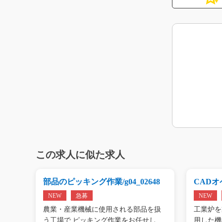
この求人に似た求人
g0
部品のピッキング作業/g04_02648
CADオペ
NEW
急募
NEW
エアコ
農業・産業機械に使用される部品を扱
工業炉を
工…
う工場で ピッキング作業をお任せし
用した機