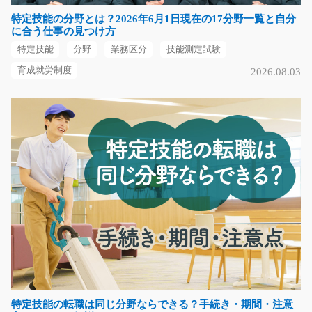
長期（3ヶ月以上）
特定技能の分野とは？2026年6月1日現在の17分野一覧と自分
時給1200円
に合う仕事の見つけ方
長野県伊那市
特定技能
分野
業務区分
技能測定試験
気になる
育成就労制度
2026.08.03
プラスチック製品の詰め替え・ラベル貼り/t01_00
016
◆高時給！！お友達同士の応募もＯＫです！◆社内用の
箱から専用の通箱へ製…
長期（3ヶ月以上）
時給1200円～
愛知県豊田市
気になる
特定技能の転職は同じ分野ならできる？手続き・期間・注意
高時給！ガラスの研磨作業と切断作業作業/g05_00