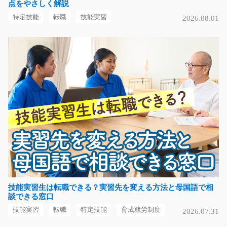
点をやさしく解説
550
未経験の方でも高時給( ﾟДﾟ)ガラスの研磨作業と切断作
特定技能
転職
技能実習
2026.08.01
業をお願いします！…
長期（3ヶ月以上）
時給1700円～2125円
神奈川県相模原市中央区
気になる
高時給&カンタン軽作業 工場内清掃/t01_00664
《◎◎未経験の方も大歓迎◎◎幅広い年齢の方が活躍中
☆♪♪≫工場内の機械回りを…
長期（3ヶ月以上）
時給1400円
技能実習生は転職できる？実習先を変える方法と母国語で相
談できる窓口
愛知県豊田市
技能実習
転職
特定技能
育成就労制度
2026.07.31
気になる