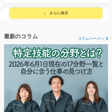
入荷作業 物流倉庫内にて家電や雑貨/i02_01018
急募
＜作業内容＞ フォークリフトを使っての家電や雑貨の入
出荷作業をお願いし…
最新のコラム
コラムページへ
長期（3ヶ月以上）
時給1,400円～
大阪府茨木市
気になる
みその検品、梱包/y11_00693
急募
＼＼＼女性活躍中のお仕事／／／ ＝＝＝＝＝＝＝＝＝＝
＝＝＝＝＝＝＝＝…