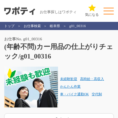
お仕事探しはワポティ
気になる
トップ
お仕事検索
岐阜県
g01_00316
お仕事No. g01_00316
(年齢不問)カー用品の仕上がりチェ
ック/g01_00316
未経験歓迎
高時給・高収入
かんたん作業
車・バイク通勤OK
交代制