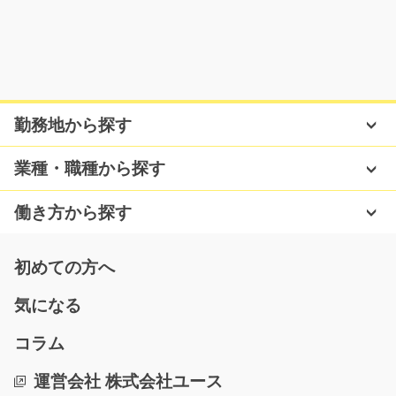
自動車部品の組付け/i01_01062
ネイル・髪色自由(*^^*)オシャレできるとモチベも上が
りますよねっ★ オシ…
勤務地から探す
長期（3ヶ月以上）
時給1250円
業種・職種から探す
三重県鈴鹿市
働き方から探す
気になる
初めての方へ
電子部品の外観検査や組立/y03_01208
気になる
急募
コラム
【冷暖房完備】小さな電子部品の外観検査や簡単な組立
のお仕事☆経験を活か…
運営会社 株式会社ユース
長期（3ヶ月以上）