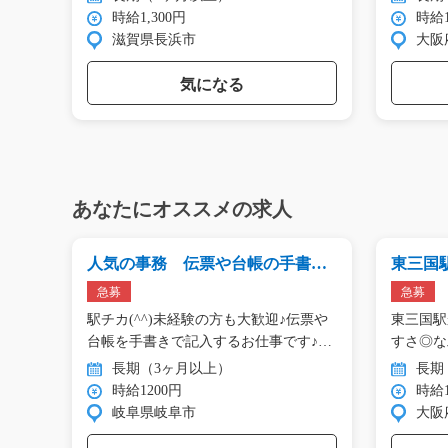
時給1,300円
時給1
滋賀県長浜市
大阪
気になる
あなたにオススメの求人
キン
人気の事務 伝票や台帳の手書き
東三国
記入/g01_01473
製造補助/
急募
急募
3日
駅チカ(^^)未経験の方も大歓迎♪伝票や
東三国駅
ン
台帳を手書きで記入するお仕事です♪…
すさ◎な
（フ…
長期（3ヶ月以上）
長期
時給1200円
時給1
岐阜県岐阜市
大阪