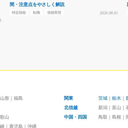
間・注意点をやさしく解説
特定技能
転職
技能実習
2026.08.01
3
山形
福島
関東
茨城
栃木
北信越
新潟
富山
歌山
中国・四国
鳥取
島根
崎
鹿児島
沖縄