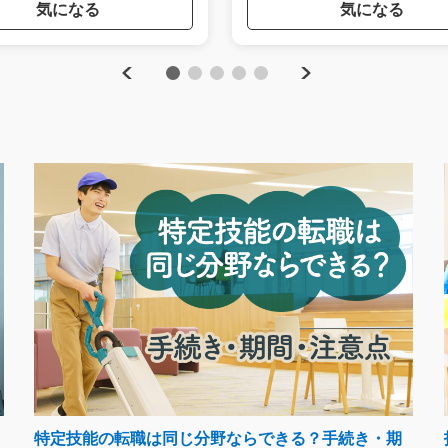
気になる
気になる
Previous
Next
1
2
3
4
5
特定技能の転職は同じ分野ならできる？手続き・期