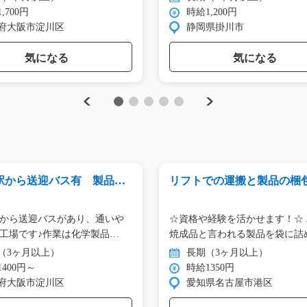
,700円
時給1,200円
府大阪市淀川区
静岡県掛川市
気になる
気になる
Previous
Next
1
2
3
4
5
駅から送迎バス有 製品の
リフトでの運搬と製品の梱包/
i02_00968
01461
から送迎バスがあり、通いや
☆資格や経験を活かせます！☆ 粒状の
工場です♪作業は化学製品
焼成品と言われる製品を袋に詰
（3ヶ月以上）
長期（3ヶ月以上）
400円～
時給1350円
府大阪市淀川区
愛知県名古屋市港区