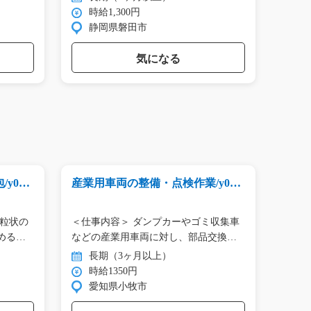
時給1,300円
時
静岡県磐田市
群
気になる
y01_
産業用車両の整備・点検作業/y01_
モータ
02117
急募
＜仕事内容＞ ダンプカーやゴミ収集車
＼セ
める…
などの産業用車両に対し、部品交換・
んたん
…
ィ…
長期（3ヶ月以上）
長
時給1350円
時
愛知県小牧市
福