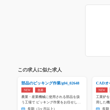
この求人に似た求人
g0
部品のピッキング作業/g04_02648
CADオペ
NEW
急募
NEW
エアコ
農業・産業機械に使用される部品を扱
工業炉を
工…
う工場で ピッキング作業をお任せし
用した機
ま…
…
長期（3ヶ月以上）
長期