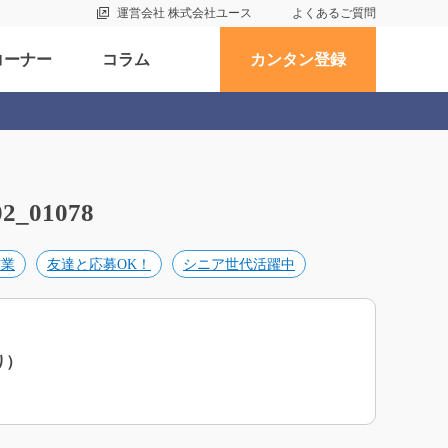
運営会社 株式会社ユース
よくあるご質問
コーナー
コラム
カンタン登録
01078
作業
友達と応募OK！
シニア世代活躍中
り）