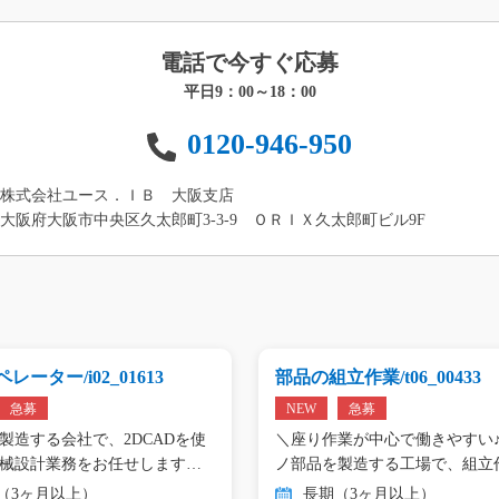
電話で今すぐ応募
平日9：00～18：00
0120-946-950
株式会社ユース．ＩＢ 大阪支店
大阪府大阪市中央区久太郎町3-3-9 ＯＲＩＸ久太郎町ビル9F
レーター/i02_01613
部品の組立作業/t06_00433
急募
NEW
急募
製造する会社で、2DCADを使
＼座り作業が中心で働きやすい♪
械設計業務をお任せします。
ノ部品を製造する工場で、組立
（3ヶ月以上）
長期（3ヶ月以上）