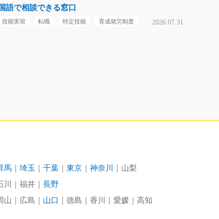
国語で相談できる窓口
技能実習
転職
特定技能
育成就労制度
2026.07.31
群馬
埼玉
千葉
東京
神奈川
山梨
石川
福井
長野
岡山
広島
山口
徳島
香川
愛媛
高知