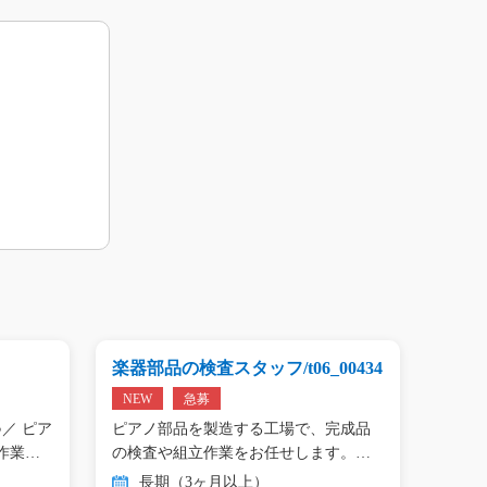
楽器部品の検査スタッフ/t06_00434
プリン
01809
NEW
急募
NEW
／ ピア
ピアノ部品を製造する工場で、完成品
＼手の
作業…
の検査や組立作業をお任せします。
タン作
目…
長期（3ヶ月以上）
長