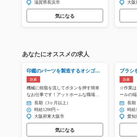
滋賀県長浜市
大阪
気になる
あなたにオススメの求人
1
印鑑のパーツを製造するオシゴ
ブラシ
ト！/i02_01078
取り作業/
急募
急募
から
機械に樹脂を流してボタンを押す簡単
☆作業は
チッ…
なお仕事です！アットホームな職場
ールの端
で…
て…
長期（3ヶ月以上）
長期
時給1200円～
時給1
大阪府東大阪市
愛知
気になる