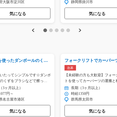
府大阪市淀川区
静岡県掛川市
気になる
気になる
Previous
Next
1
2
3
4
5
を使ったダンボールのくず
フォークリフトでカーパー
y01_01318
搬・格納/y02_00776
急募
いたってシンプルです☆ダンボ
【未経験の方も大歓迎】フォー
のくずをブラシなどで擦っ
トを使ってカーパーツの運搬と
作…
（3ヶ月以上）
長期（3ヶ月以上）
077円～
時給1350円
県名古屋市港区
群馬県太田市
気になる
気になる