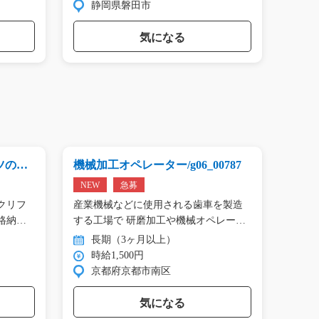
静岡県磐田市
群
気になる
ツの運
機械加工オペレーター/g06_00787
業務用
0840
NEW
急募
急募
クリフ
産業機械などに使用される歯車を製造
製造ラ
格納
する工場で 研磨加工や機械オペレー
扱う 
タ…
長期（3ヶ月以上）
長
時給1,500円
時
京都府京都市南区
愛
気になる