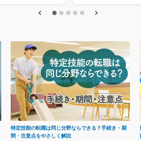
Previous
Next
1
2
3
4
5
特定技能の転職は同じ分野ならできる？手続き・期
間・注意点をやさしく解説