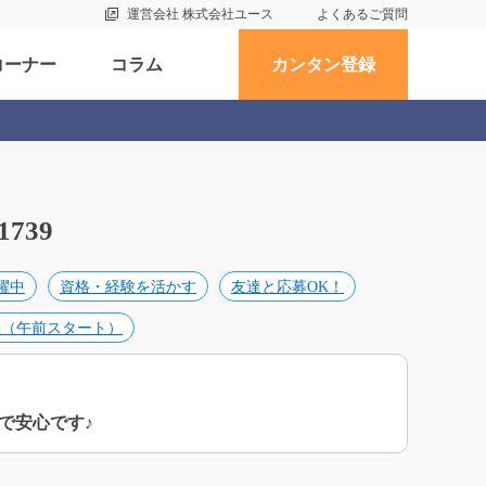
運営会社 株式会社ユース
よくあるご質問
コーナー
コラム
カンタン登録
739
躍中
資格・経験を活かす
友達と応募OK！
勤（午前スタート）
で安心です♪