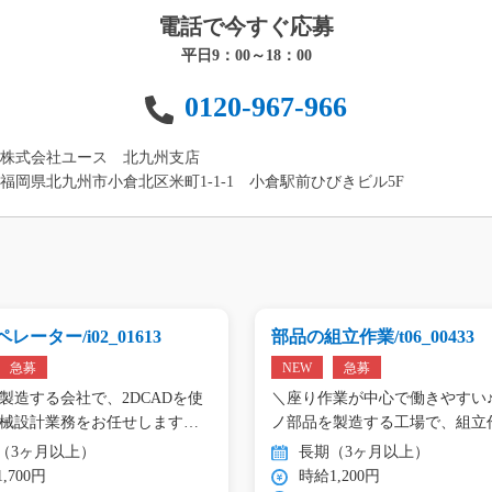
電話で今すぐ応募
平日9：00～18：00
0120-967-966
株式会社ユース 北九州支店
福岡県北九州市小倉北区米町1-1-1 小倉駅前ひびきビル5F
レーター/i02_01613
部品の組立作業/t06_00433
急募
NEW
急募
製造する会社で、2DCADを使
＼座り作業が中心で働きやすい♪
械設計業務をお任せします。
ノ部品を製造する工場で、組立
（3ヶ月以上）
長期（3ヶ月以上）
,700円
時給1,200円