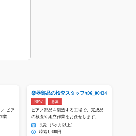
楽器部品の検査スタッフ/t06_00434
プリン
01809
NEW
急募
NEW
／ ピア
ピアノ部品を製造する工場で、完成品
＼手の
作業…
の検査や組立作業をお任せします。
タン作
目…
長期（3ヶ月以上）
長
時給1,300円
時