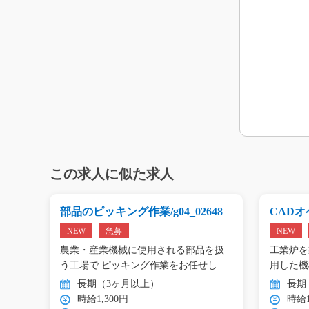
この求人に似た求人
g0
部品のピッキング作業/g04_02648
CADオペ
NEW
急募
NEW
エアコ
農業・産業機械に使用される部品を扱
工業炉を
工…
う工場で ピッキング作業をお任せし
用した機
ま…
…
長期（3ヶ月以上）
長期
時給1,300円
時給1