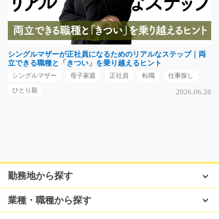
布製品の色付けやカンタンな機械操作/g01_00536
急募
布製品の色付けのカンタンな機械操作☆高時給案件です
シングルマザーが正社員になるためのリアルなステップ｜両
★男女活躍中の人気案…
立できる職種と「きつい」を乗り越えるヒント
長期（3ヶ月以上）
シングルマザー
母子家庭
正社員
転職
仕事探し
時給1200円
岐阜県瑞穂市
ひとり親
2026.06.28
気になる
ひたすらデータ入力のオシゴト/i01_00826
急募
勤務地から探す
製品のマスタ登録をお願いします！電話対応等は基本あ
りません★ PCスキル…
業種・職種から探す
長期（3ヶ月以上）
時給1200円