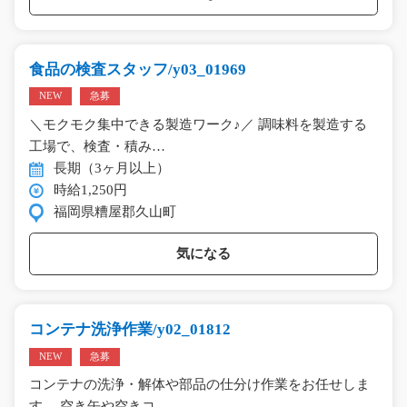
食品の検査スタッフ/y03_01969
NEW
急募
＼モクモク集中できる製造ワーク♪／ 調味料を製造する
工場で、検査・積み…
長期（3ヶ月以上）
時給1,250円
福岡県糟屋郡久山町
気になる
コンテナ洗浄作業/y02_01812
NEW
急募
コンテナの洗浄・解体や部品の仕分け作業をお任せしま
す。 空き缶や空きコ…