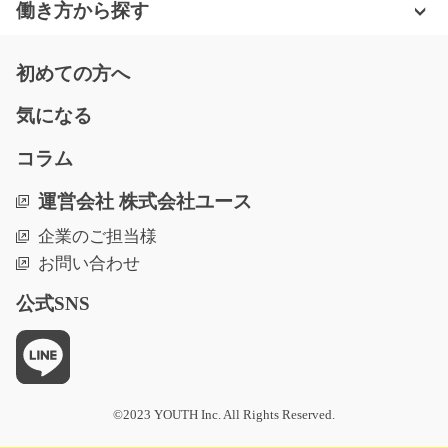
働き方から探す
三重県鈴鹿市
気になる
初めての方へ
気になる
組立・検査 夜勤専属 カーナビ扱います/y11_00
コラム
357
急募
運営会社 株式会社ユース
夜勤専属☆高時給案件★電動ドライバーを使用したカー
企業のご担当様
ナビゲーションの組立…
お問い合わせ
長期（3ヶ月以上）
時給1250円～1563円
公式SNS
長野県伊那市
気になる
©2023 YOUTH Inc. All Rights Reserved.
袋の検査や検品(めちゃカンタン)/y03_00497