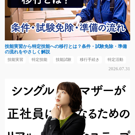
長期（3ヶ月以上）
時給1000円～1250円
福岡県田川郡川崎町
気になる
技能実習から特定技能への移行とは？条件・試験免除・準備
の流れをやさしく解説
店内でパンの製造補助と陳列作業/t03_00150
技能実習
特定技能
技能試験
移行手続き
特定活動
急募
2026.07.31
経験・スキルは一切問いません♪チャレンジしてみたい方
大歓迎♪焼けたパン…
長期（3ヶ月以上）
時給1100円
熊本県熊本市東区
気になる