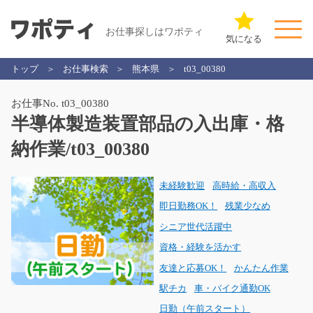
お仕事探しはワポティ
気になる
トップ
お仕事検索
熊本県
t03_00380
お仕事No. t03_00380
半導体製造装置部品の入出庫・格
納作業/t03_00380
未経験歓迎
高時給・高収入
即日勤務OK！
残業少なめ
シニア世代活躍中
資格・経験を活かす
友達と応募OK！
かんたん作業
駅チカ
車・バイク通勤OK
日勤（午前スタート）