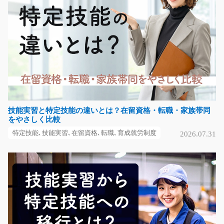
気になる
フォークリフトでの部品運搬/y01_00786
●あなたの経験活かせます●稼ぎたい方にオススメ●幅広
い年代の方が活躍中●…
長期（3ヶ月以上）
時給1350円
技能実習と特定技能の違いとは？在留資格・転職・家族帯同
愛知県名古屋市熱田区
をやさしく比較
特定技能､技能実習､在留資格､転職､育成就労制度
気になる
2026.07.31
チルド倉庫での仕分けやピッキングのお仕事/y08_
00727
急募
キレイな倉庫でのお仕事です★選べる時間で勤務可能☆
紙パックのコーヒー牛…