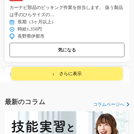
カーナビ部品のピッキング作業を担当します。 扱う製品
は手のひらサイズの…
長期（3ヶ月以上）
時給1,350円
長野県伊那市
気になる
樹脂部品の仕上げ作業/y11_00972
急募
＼＼＼樹脂製品の仕上げのお仕事！／／／ ＝＝＝＝＝＝
＝＝＝＝＝＝＝…
最新のコラム
コラムページへ
長期（3ヶ月以上）
時給1200円
長野県松本市