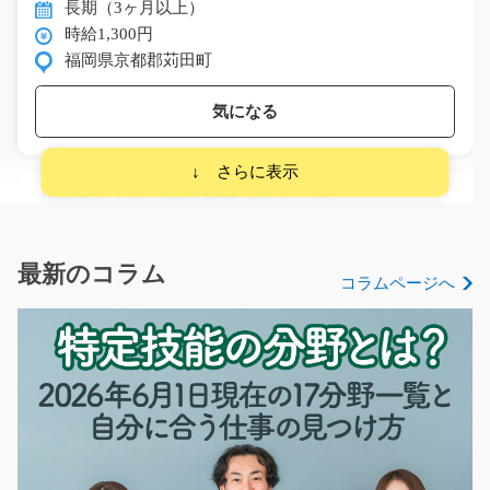
長期（3ヶ月以上）
時給1,300円
福岡県京都郡苅田町
気になる
衣類の仕上げ・梱包作業/t03_01165
急募
～工場・製造の軽作業として人気のお仕事～ クリーニン
最新のコラム
コラムページへ
グ工場で衣類の仕上…
長期（3ヶ月以上）
時給1080円
熊本県熊本市東区
気になる