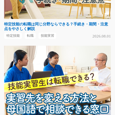
岐阜県中津川市
気になる
特定技能の転職は同じ分野ならできる？手続き・期間・注意
点をやさしく解説
特定技能
転職
技能実習
2026.08.01
手で持てるサイズのゴム製品のプレス加工/i02_00
635
ゴム製品を機械にセットしてボタンをポチッ！簡単なオ
シゴト！職場見学会…
長期（3ヶ月以上）
時給1250円～
大阪府八尾市
気になる
物流倉庫内での事務のお仕事/y03_01216
急募