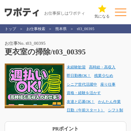
お仕事探しはワポティ
気になる
トップ
お仕事検索
熊本県
t03_00395
お仕事No. t03_00395
更衣室の掃除/t03_00395
未経験歓迎
高時給・高収入
即日勤務OK！
残業少なめ
シニア世代活躍中
座り仕事
資格・経験を活かす
友達と応募OK！
かんたん作業
日勤（午前スタート）
シフト制
PRポイント