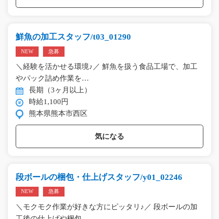
鮮魚の加工スタッフ/t03_01290
NEW
急募
＼経験を活かせる環境♪／ 鮮魚を扱う食品工場で、加工
やパック詰め作業を…
長期（3ヶ月以上）
時給1,100円
熊本県熊本市西区
気になる
段ボールの梱包・仕上げスタッフ/y01_02246
NEW
急募
＼モクモク作業が好きな方にピッタリ♪／ 段ボールの加
工後の仕上げや梱包…