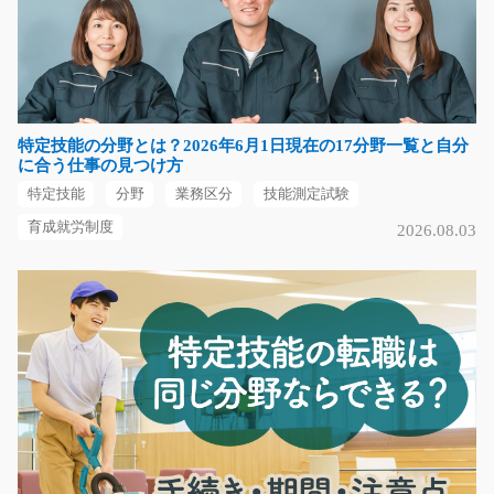
稼げる高時給 自動車部品の検査/g01_01314
急募
交替制の検査のお仕事♪自動車の内装で使う部品にキズや
汚れがないか検査し…
特定技能の分野とは？2026年6月1日現在の17分野一覧と自分
長期（3ヶ月以上）
に合う仕事の見つけ方
時給1250円～時給1563円
特定技能
分野
業務区分
技能測定試験
岐阜県不破郡垂井町
育成就労制度
2026.08.03
気になる
換気扇の組立スタッフ/g01_02147
急募
家庭や施設で使われる換気扇・送風機を、電動ドライバ
ーで組み立てて完成…
長期（3ヶ月以上）
時給1350円