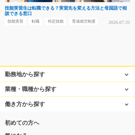
大手企業でお仕事しよう♪物流倉庫での事務のお仕事で
技能実習生は転職できる？実習先を変える方法と母国語で相
談できる窓口
す！未経験の方もブラ…
長期（3ヶ月以上）
技能実習
転職
特定技能
育成就労制度
2026.07.31
時給1100円～
福岡県福岡市東区
気になる
勤務地から探す
倉庫内での家具用品の仕分けや配送準備/y03_0043
3
未経験の方の方も大歓迎！倉庫内で家具用品の仕分けや
業種・職種から探す
配送準備！弊社スタ…
長期（3ヶ月以上）
働き方から探す
時給1000円～
福岡県大川市
初めての方へ
気になる