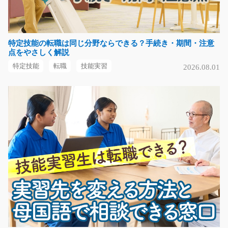
気になる
特定技能の転職は同じ分野ならできる？手続き・期間・注意
給湯器部品のカンタンな組立と検査/y04_00424
点をやさしく解説
日勤の高時給案件！！カンタンな組立作業なので未経験
特定技能
転職
技能実習
2026.08.01
から始めた方も大活…
長期（3ヶ月以上）
時給1300円～
栃木県宇都宮市
気になる
男女活躍中のアルミ部品の製造補助作業/y08_0018
0
《人気の日勤帯勤務》男女共に大活躍中♪工場内でかんた
ん軽作業♪難しい作…
長期（3ヶ月以上）