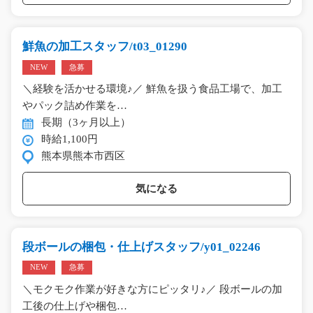
鮮魚の加工スタッフ/t03_01290
NEW
急募
＼経験を活かせる環境♪／ 鮮魚を扱う食品工場で、加工
やパック詰め作業を…
長期（3ヶ月以上）
時給1,100円
熊本県熊本市西区
気になる
段ボールの梱包・仕上げスタッフ/y01_02246
NEW
急募
＼モクモク作業が好きな方にピッタリ♪／ 段ボールの加
工後の仕上げや梱包…