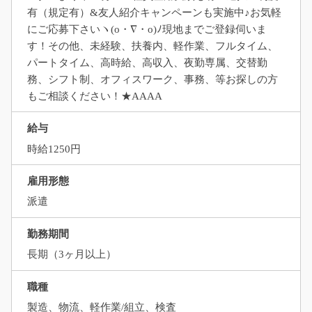
有（規定有）&友人紹介キャンペーンも実施中♪お気軽
にご応募下さいヽ(o・∇・o)ﾉ現地までご登録伺いま
す！その他、未経験、扶養内、軽作業、フルタイム、
パートタイム、高時給、高収入、夜勤専属、交替勤
務、シフト制、オフィスワーク、事務、等お探しの方
もご相談ください！★AAAA
給与
時給1250円
雇用形態
派遣
勤務期間
長期（3ヶ月以上）
職種
製造、物流、軽作業/組立、検査