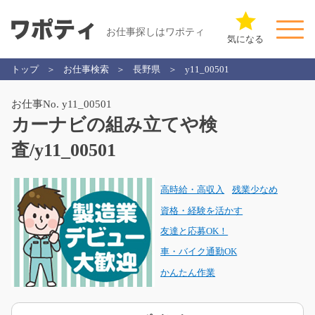
お仕事探しはワポティ
気になる
トップ
お仕事検索
長野県
y11_00501
お仕事No. y11_00501
カーナビの組み立てや検
査/y11_00501
高時給・高収入
残業少なめ
資格・経験を活かす
友達と応募OK！
車・バイク通勤OK
かんたん作業