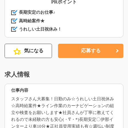
PRポイント
長期安定のお仕事♪
高時給案件★
うれしい土日祝休み！
気になる
応募する
求人情報
仕事内容
スタッフさん大募集！日勤のみ☆うれしい土日祝休み
☆高時給案件★ライン作業のカーナビゲーションの組
立や検査をお願いします★社員さんが丁寧に教えてく
れるので未経験の方も安心(・∇・*)長期安定〇伊那イ
ンターより車10分★正社員登用実績も有☆週払い制度