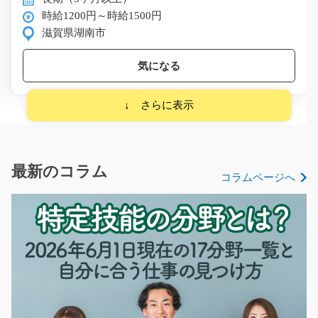
時給1200円～時給1500円
滋賀県湖南市
気になる
お菓子の梱包スタッフ！！/t03_00393
オススメのお仕事ここにあります！！食べればほっぺた
が落ちると噂のSNSで…
最新のコラム
コラムページへ
長期（3ヶ月以上）
時給1100円～
熊本県熊本市北区
気になる
リネン類のクリーニング業務/y01_00612