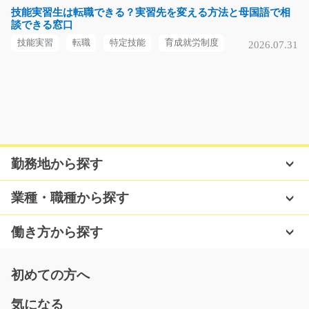
時給1000円～
技能実習生は転職できる？実習先を変える方法と母国語で相
談できる窓口
大分県中津市
技能実習
転職
特定技能
育成就労制度
2026.07.31
気になる
一般事務/g01_02113
健康食品の販売やスポーツジムを運営する企業での ＜
＜ 一般事務スタッフ…
勤務地から探す
長期（3ヶ月以上）
時給1150円
業種・職種から探す
岐阜県岐阜市
働き方から探す
気になる
初めての方へ
石膏ボードの製造OP/y08_02013
気になる