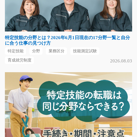
急募
★ホテルや旅館などで使われているベッドシーツやまく
らカバーを扱います★…
長期（3ヶ月以上）
特定技能の分野とは？2026年6月1日現在の17分野一覧と自分
時給1200円～
に合う仕事の見つけ方
愛知県常滑市
特定技能
分野
業務区分
技能測定試験
気になる
育成就労制度
2026.08.03
リーチフォークリフトで入出庫/g05_00749
＼高時給でガッツリ稼げる♪／ リーチフォークリフトを
運転して、貨物の積…
長期（3ヶ月以上）
時給1500円
神奈川県愛甲郡愛川町